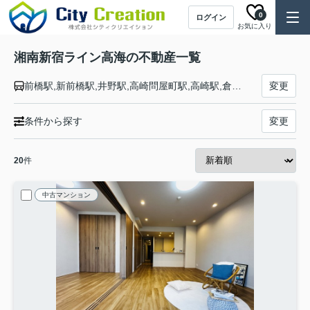
0
ログイン
お気に入り
湘南新宿ライン高海の不動産一覧
前橋駅,新前橋駅,井野駅,高崎問屋町駅,高崎駅,倉賀野駅,新町駅,神保原駅,本庄駅,岡部駅,深谷駅,籠原駅,熊谷駅,行田駅,吹上駅,北鴻巣駅,鴻巣駅,北本駅,桶川駅,北上尾駅,上尾駅,宮原駅,大宮駅,浦和駅,赤羽駅,池袋駅,新宿駅,渋谷駅,恵比寿駅,大崎駅,武蔵小杉駅,横浜駅,戸塚駅,大船駅,藤沢駅,辻堂駅,茅ケ崎駅,平塚駅,大磯駅,二宮駅,国府津駅,鴨宮駅,小田原駅
変更
条件から探す
変更
20
件
中古マンション