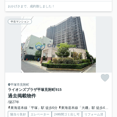
おかげさまで、成約致しました！
中古マンション
平塚市見附町
ライオンズプラザ平塚見附町
915
過去掲載物件
/築27年
東海道本線「平塚」駅 徒歩6分
東海道本線「大磯」駅 徒歩47分車15分 4.3km
陽当り良好
エレベーター
24時間ゴミ出し可
リフォーム済