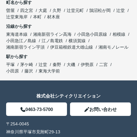
町名から探す
曽屋
四之宮
大庭
久野
辻堂元町
鵠沼松が岡
辻堂
辻堂東海岸
本町
材木座
沿線から探す
東海道本線
湘南新宿ライン高海
小田急小田原線
相模線
小田急江ノ島線
江ノ島電鉄
横須賀線
湘南新宿ライン宇須
伊豆箱根鉄道大雄山線
湘南モノレール
駅から探す
平塚
茅ケ崎
辻堂
秦野
大磯
伊勢原
二宮
小田原
藤沢
東海大学前
株式会社シティクリエイション
0463-73-5700
お問い合わせ
〒254-0045
神奈川県平塚市見附町29-13