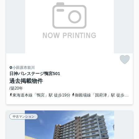
小田原市前川
日神パレステージ鴨宮
501
過去掲載物件
/築20年
東海道本線「鴨宮」駅 徒歩19分
御殿場線「国府津」駅 徒歩31分
中古マンション