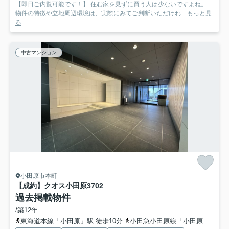
【即日ご内覧可能です！】 住む家を見ずに買う人は少ないですよね。
物件の特徴や立地周辺環境は、実際にみてご判断いただけれ...
もっと見
る
中古マンション
小田原市本町
【成約】クオス小田原3
702
過去掲載物件
/築12年
東海道本線「小田原」駅 徒歩10分
小田急小田原線「小田原」駅 徒歩10分