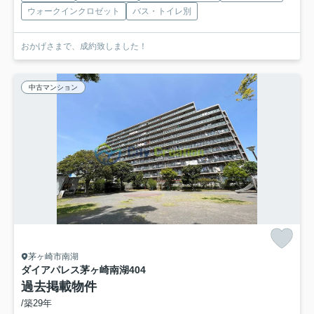
ウォークインクロゼット
バス・トイレ別
おかげさまで、成約致しました！
中古マンション
茅ヶ崎市南湖
ダイアパレス茅ヶ崎南湖
404
過去掲載物件
/築29年