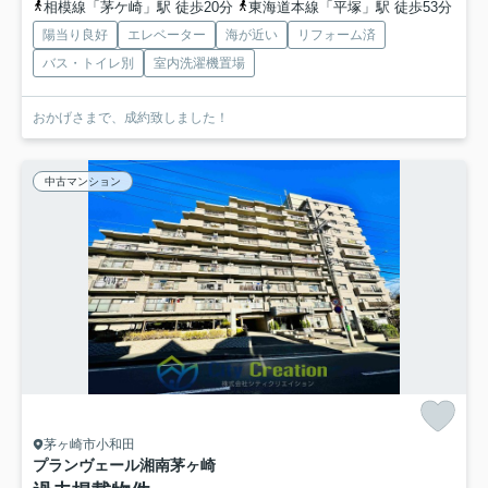
相模線「茅ケ崎」駅 徒歩20分
東海道本線「平塚」駅 徒歩53分
陽当り良好
エレベーター
海が近い
リフォーム済
バス・トイレ別
室内洗濯機置場
おかげさまで、成約致しました！
中古マンション
茅ヶ崎市小和田
プランヴェール湘南茅ヶ崎