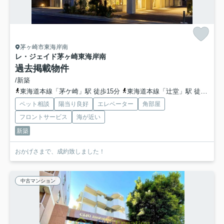
茅ヶ崎市東海岸南
レ・ジェイド茅ヶ崎東海岸南
過去掲載物件
/新築
東海道本線「茅ケ崎」駅 徒歩15分
東海道本線「辻堂」駅 徒歩47分
ペット相談
陽当り良好
エレベーター
角部屋
フロントサービス
海が近い
新築
おかげさまで、成約致しました！
中古マンション