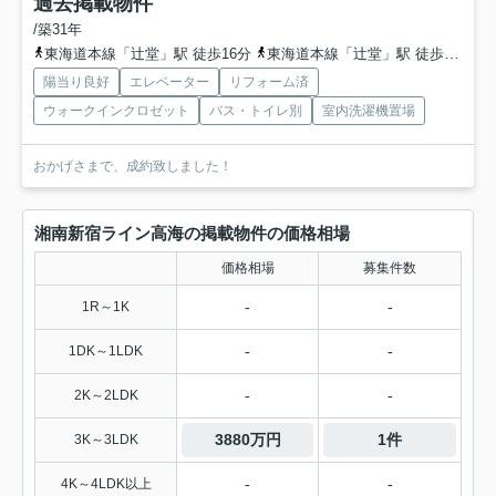
過去掲載物件
/築31年
東海道本線「辻堂」駅 徒歩16分
東海道本線「辻堂」駅 徒歩16分
陽当り良好
エレベーター
リフォーム済
ウォークインクロゼット
バス・トイレ別
室内洗濯機置場
おかげさまで、成約致しました！
湘南新宿ライン高海の掲載物件の価格相場
価格相場
募集件数
-
-
1R～1K
-
-
1DK～1LDK
-
-
2K～2LDK
3880万円
1件
3K～3LDK
-
-
4K～4LDK以上