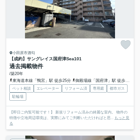
小田原市酒匂
【成約】サングレイス国府津Sea
101
過去掲載物件
/築20年
東海道本線「鴨宮」駅 徒歩25分
御殿場線「国府津」駅 徒歩26分
ペット相談
エレベーター
リフォーム済
専用庭
都市ガス
駐輪場
【即日ご内覧可能です！】 新規リフォーム済みの綺麗な室内。 物件の
特徴や立地周辺環境は、実際にみてご判断いただければと思...
もっと見
る