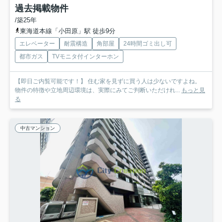
過去掲載物件
/築25年
東海道本線「小田原」駅 徒歩9分
エレベーター
耐震構造
角部屋
24時間ゴミ出し可
都市ガス
TVモニタ付インターホン
【即日ご内覧可能です！】 住む家を見ずに買う人は少ないですよね。
物件の特徴や立地周辺環境は、実際にみてご判断いただけれ...
もっと見
る
中古マンション