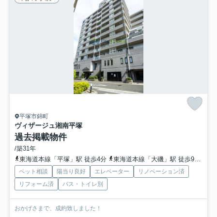
平塚市錦町
ヴィザージュ湘南平塚
過去掲載物件
/築31年
東海道本線「平塚」駅 徒歩4分
東海道本線「大磯」駅 徒歩9分
東
ペット相談
陽当り良好
エレベーター
リノベーション済
リフォーム済
バス・トイレ別
おかげさまで、成約致しました！