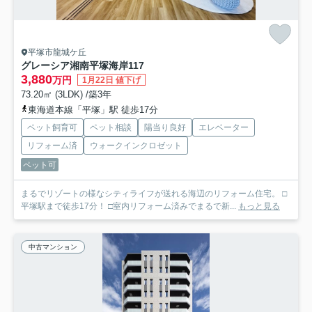
平塚市龍城ケ丘
グレーシア湘南平塚海岸
117
3,880
万円
1月22日 値下げ
73.20㎡ (3LDK) /築3年
東海道本線「平塚」駅 徒歩17分
ペット飼育可
ペット相談
陽当り良好
エレベーター
リフォーム済
ウォークインクロゼット
ペット可
まるでリゾートの様なシティライフが送れる海辺のリフォーム住宅。 □
平塚駅まで徒歩17分！ □室内リフォーム済みでまるで新...
もっと見る
中古マンション