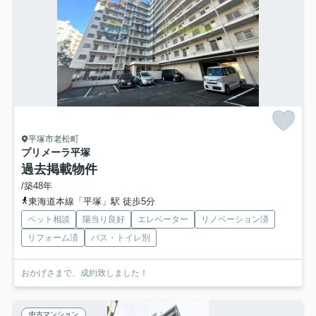
平塚市老松町
プリメーラ平塚
過去掲載物件
/築48年
東海道本線「平塚」駅 徒歩5分
ペット相談
陽当り良好
エレベーター
リノベーション済
リフォーム済
バス・トイレ別
おかげさまで、成約致しました！
中古マンション