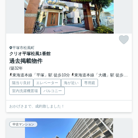
平塚市松風町
クリオ平塚松風1番館
過去掲載物件
/築32年
東海道本線「平塚」駅 徒歩10分
東海道本線「大磯」駅 徒歩49分
陽当り良好
エレベーター
海が近い
専用庭
室内洗濯機置場
バルコニー
おかげさまで、成約致しました！
中古マンション