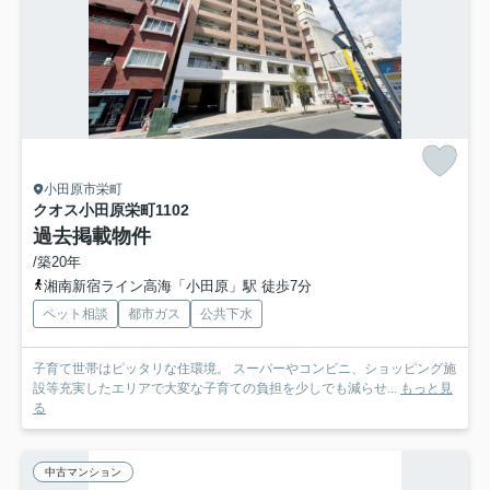
小田原市栄町
クオス小田原栄町
1102
過去掲載物件
/築20年
湘南新宿ライン高海「小田原」駅 徒歩7分
ペット相談
都市ガス
公共下水
子育て世帯はピッタリな住環境。 スーパーやコンビニ、ショッピング施
設等充実したエリアで大変な子育ての負担を少しでも減らせ...
もっと見
る
中古マンション