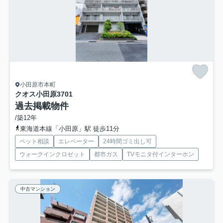
小田原市本町
クオス小田原3
701
過去掲載物件
/築12年
東海道本線「小田原」駅 徒歩11分
ペット相談
エレベーター
24時間ゴミ出し可
ウォークインクロゼット
都市ガス
TVモニタ付インターホン
中古マンション