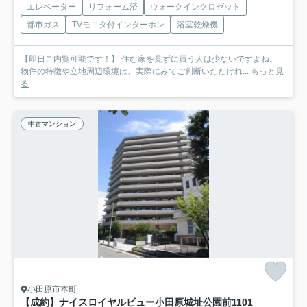
エレベーター
リフォーム済
ウォークインクロゼット
都市ガス
TVモニタ付インターホン
浴室乾燥機
【即日ご内覧可能です！】 住む家を見ずに買う人は少ないですよね。
物件の特徴や立地周辺環境は、実際にみてご判断いただけれ...
もっと見
る
中古マンション
小田原市本町
【成約】ナイスロイヤルビュー小田原城址公園前
1101