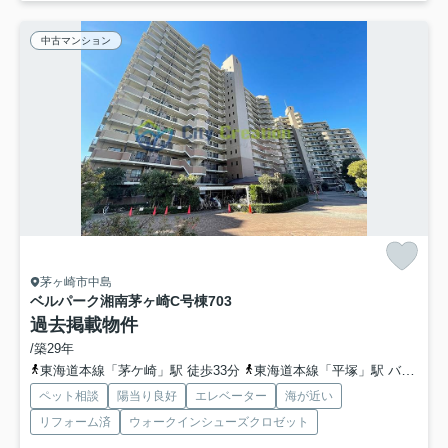
中古マンション
茅ヶ崎市中島
ベルパーク湘南茅ヶ崎C号棟
703
過去掲載物件
/築29年
東海道本線「茅ケ崎」駅 徒歩33分
東海道本線「平塚」駅 バス10分 「今宿」 停歩2分
ペット相談
陽当り良好
エレベーター
海が近い
リフォーム済
ウォークインシューズクロゼット