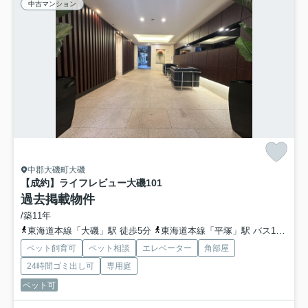
中古マンション
中郡大磯町大磯
【成約】ライフレビュー大磯
101
過去掲載物件
/築11年
東海道本線「大磯」駅 徒歩5分
東海道本線「平塚」駅 バス19分 「図書館前」
ペット飼育可
ペット相談
エレベーター
角部屋
24時間ゴミ出し可
専用庭
ペット可