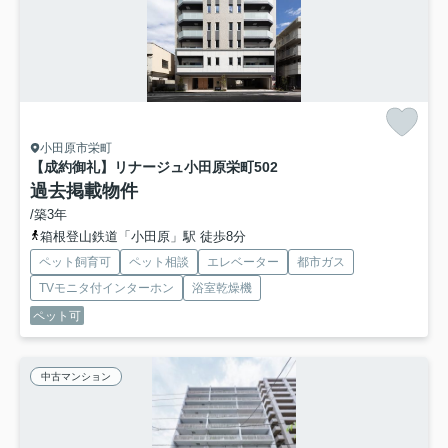
小田原市栄町
【成約御礼】リナージュ小田原栄町
502
過去掲載物件
/築3年
箱根登山鉄道「小田原」駅 徒歩8分
ペット飼育可
ペット相談
エレベーター
都市ガス
TVモニタ付インターホン
浴室乾燥機
ペット可
中古マンション