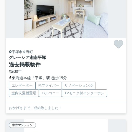
平塚市立野町
グレーシア湘南平塚
過去掲載物件
/築30年
東海道本線「平塚」駅 徒歩19分
エレベーター
光ファイバー
リノベーション済
室内洗濯機置場
バルコニー
TVモニタ付インターホン
おかげさまで、成約致しました！
中古マンション