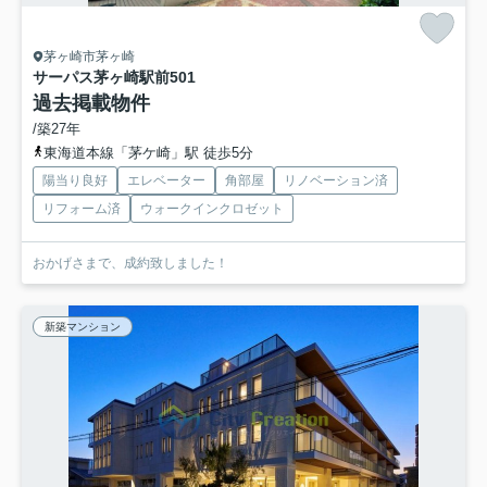
茅ヶ崎市茅ヶ崎
サーパス茅ヶ崎駅前
501
過去掲載物件
/築27年
東海道本線「茅ケ崎」駅 徒歩5分
陽当り良好
エレベーター
角部屋
リノベーション済
リフォーム済
ウォークインクロゼット
おかげさまで、成約致しました！
新築マンション