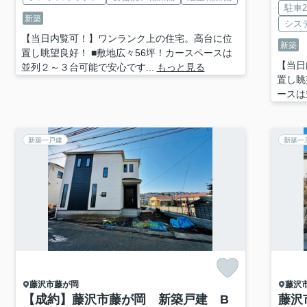
駐車
新築
シス
【当日内覧可！】ワンランク上の住宅。高台に位
新築
置し眺望良好！ ■敷地広々56坪！カースペースは
【当日
並列２～３台可能で安心です...
もっと見る
置し眺
ースは
新築一戸建
新築一
藤沢市
藤が岡
藤沢
【成約】藤沢市藤が岡 新築戸建 B
藤沢