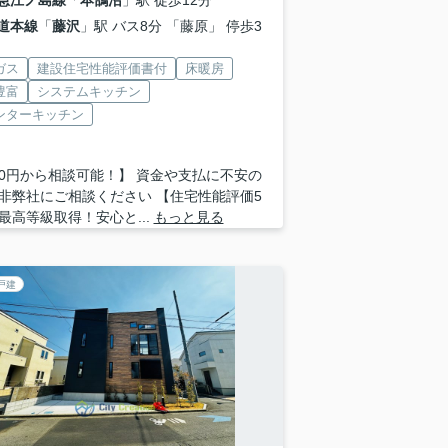
急江ノ島線
「
本鵠沼
」駅 徒歩12分
道本線
「
藤沢
」駅 バス8分 「藤原」 停歩3
ガス
建設住宅性能評価書付
床暖房
豊富
システムキッチン
ンターキッチン
0円から相談可能！】 資金や支払に不安の
非弊社にご相談ください 【住宅性能評価5
最高等級取得！安心と...
もっと見る
戸建