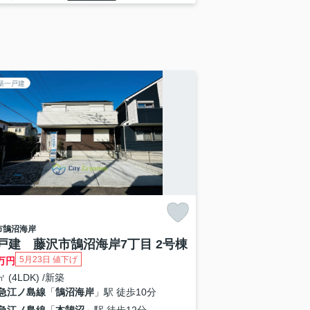
築一戸建
市
鵠沼海岸
戸建 藤沢市鵠沼海岸7丁目 2号棟
5月23日 値下げ
万円
㎡ (4LDK) /新築
急江ノ島線
「
鵠沼海岸
」駅 徒歩10分