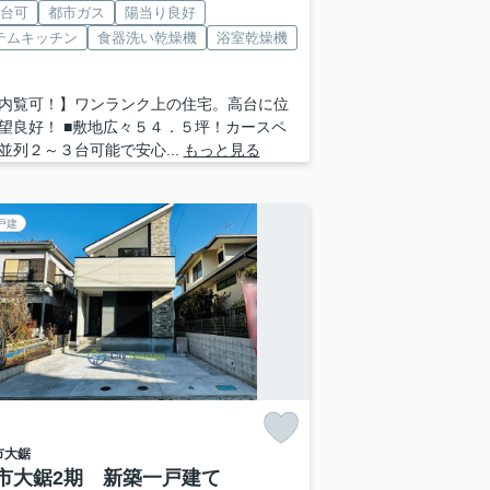
2台可
都市ガス
陽当り良好
テムキッチン
食器洗い乾燥機
浴室乾燥機
内覧可！】ワンランク上の住宅。高台に位
望良好！ ■敷地広々５４．５坪！カースペ
並列２～３台可能で安心...
もっと見る
戸建
市
大鋸
市大鋸2期 新築一戸建て