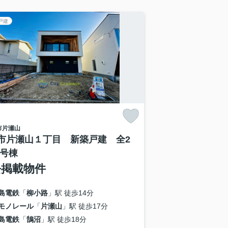
戸建
市
片瀬山
市片瀬山１丁目 新築戸建 全2
１号棟
去掲載物件
島電鉄
「
柳小路
」駅 徒歩14分
モノレール
「
片瀬山
」駅 徒歩17分
島電鉄
「
鵠沼
」駅 徒歩18分