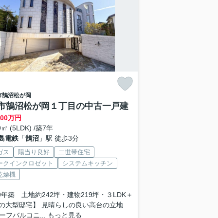
市
鵠沼松が岡
市鵠沼松が岡１丁目の中古一戸建
800
万円
9㎡ (5LDK) /築7年
島電鉄
「
鵠沼
」駅 徒歩3分
ガス
陽当り良好
二世帯住宅
ークインクロゼット
システムキッチン
乾燥機
19年築 土地約242坪・建物219坪・３LDK＋
Kの大型邸宅】 見晴らしの良い高台の立地
ーフバルコニ...
もっと見る