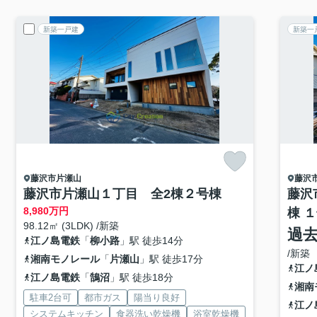
新築一戸建
新築一
藤沢市
片瀬山
藤沢
藤沢市片瀬山１丁目 全2棟２号棟
藤沢
8,980
万円
棟 
98.12㎡ (3LDK) /新築
過
江ノ島電鉄
「
柳小路
」駅 徒歩14分
/新築
湘南モノレール
「
片瀬山
」駅 徒歩17分
江ノ
江ノ島電鉄
「
鵠沼
」駅 徒歩18分
湘南
駐車2台可
都市ガス
陽当り良好
江ノ
システムキッチン
食器洗い乾燥機
浴室乾燥機