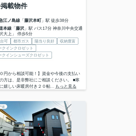
去掲載物件
急江ノ島線
「
藤沢本町
」駅 徒歩38分
道本線
「
藤沢
」駅 バス17分 神奈川中央交通
沢大上」 停歩5分
2台可
都市ガス
陽当り良好
収納豊富
ークインクロゼット
ークインシューズクロゼット
０円から相談可能！】資金や今後の支払い
の方は、是非弊社にご相談ください。 ■寒
に嬉しい床暖房付き２０帖...
もっと見る
戸建