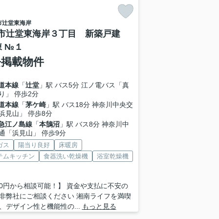
市
辻堂東海岸
市辻堂東海岸３丁目 新築戸建
棟 №１
去掲載物件
道本線
「
辻堂
」駅 バス5分 江ノ電バス「真
り」 停歩2分
道本線
「
茅ケ崎
」駅 バス18分 神奈川中央交
浜見山」 停歩8分
急江ノ島線
「
本鵠沼
」駅 バス8分 神奈川中
通「浜見山」 停歩9分
ガス
陽当り良好
床暖房
テムキッチン
食器洗い乾燥機
浴室乾燥機
0円から相談可能！】 資金や支払に不安の
非弊社にご相談ください 湘南ライフを満喫
、デザイン性と機能性の...
もっと見る