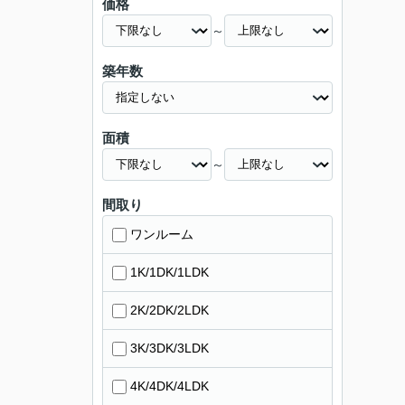
価格
～
築年数
面積
～
間取り
ワンルーム
1K/1DK/1LDK
2K/2DK/2LDK
3K/3DK/3LDK
4K/4DK/4LDK