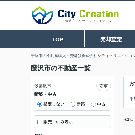
TOP
売却査定
平塚市の不動産購入・売却は株式会社シティクリエイショ
藤沢市の不動産一覧
お
藤沢市
変更
新築・中古
平
指定しない
新築
中古
64
件
販売中のみ表示