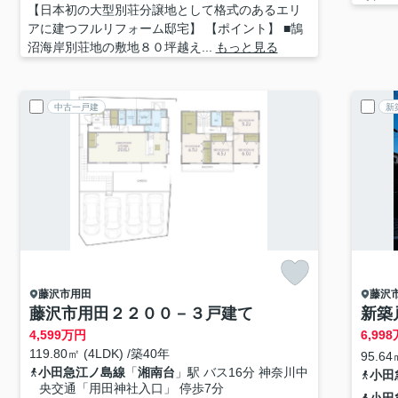
【日本初の大型別荘分譲地として格式のあるエリ
アに建つフルリフォーム邸宅】 【ポイント】 ■鵠
沼海岸別荘地の敷地８０坪越え...
もっと見る
中古一戸建
新
藤沢市
用田
藤沢
藤沢市用田２２００－３戸建て
新築
4,599
万円
6,998
119.80㎡ (4LDK) /築40年
95.64
小田急江ノ島線
「
湘南台
」駅 バス16分 神奈川中
小田
央交通「用田神社入口」 停歩7分