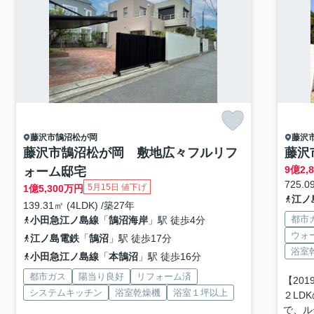
藤沢市
鵠沼松が岡
藤沢
藤沢市鵠沼松が岡 敷地広々フルリフ
藤沢
9
億
2,
ォーム邸宅
725.0
5月15日 値下げ
1
億
5,300
万円
江ノ
139.31㎡ (4LDK) /築27年
都市
小田急江ノ島線
「
鵠沼海岸
」駅 徒歩4分
ウォ
江ノ島電鉄
「
鵠沼
」駅 徒歩17分
浴室
小田急江ノ島線
「
本鵠沼
」駅 徒歩16分
都市ガス
陽当り良好
リフォーム済
【20
システムキッチン
浴室乾燥機
浴室１坪以上
２LD
で、ル