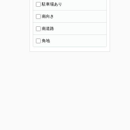
駐車場あり
南向き
南道路
角地