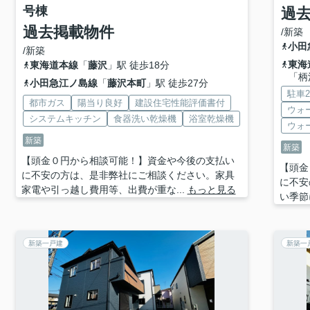
号棟
過
過去掲載物件
/新築
小田
/新築
東海
東海道本線
「
藤沢
」駅 徒歩18分
「柄
小田急江ノ島線
「
藤沢本町
」駅 徒歩27分
駐車
都市ガス
陽当り良好
建設住宅性能評価書付
ウォ
システムキッチン
食器洗い乾燥機
浴室乾燥機
ウォ
新築
新築
【頭金０円から相談可能！】資金や今後の支払い
【頭金
に不安の方は、是非弊社にご相談ください。家具
に不安
家電や引っ越し費用等、出費が重な...
もっと見る
い季節
新築一戸建
新築一