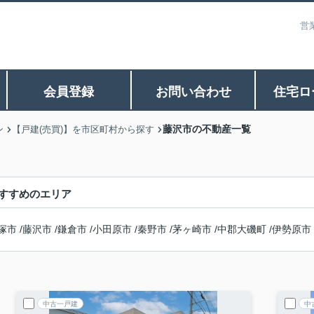
営
会員登録
お問い合わせ
住宅ロ
藤沢市の不動産一覧
ン
【戸建(売買)】を市区町村から探す
すすめのエリア
塚市
/
藤沢市
/
鎌倉市
/
小田原市
/
秦野市
/
茅ヶ崎市
/
中郡大磯町
/
伊勢原市
中古一戸建
中