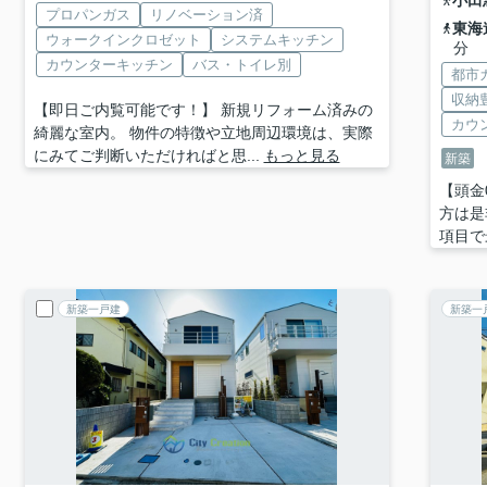
小田
プロパンガス
リノベーション済
東海
ウォークインクロゼット
システムキッチン
分
カウンターキッチン
バス・トイレ別
都市
収納
【即日ご内覧可能です！】 新規リフォーム済みの
カウ
綺麗な室内。 物件の特徴や立地周辺環境は、実際
にみてご判断いただければと思...
もっと見る
新築
【頭金
方は是
項目で
新築一戸建
新築一