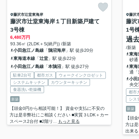
藤沢市
辻堂東海岸
藤沢
藤沢市辻堂東海岸１丁目新築戸建て
藤沢
3号棟
1号
6,480
万円
過
93.36㎡ (2LDK＋S(納戸)) /新築
/新築
小田急江ノ島線
「
鵠沼海岸
」駅 徒歩20分
東海
東海道本線
「
辻堂
」駅 徒歩22分
砂通
小田急江ノ島線
「
本鵠沼
」駅 徒歩27分
東海
通「
駐車2台可
都市ガス
ウォークインクロゼット
小田
システムキッチン
カウンターキッチン
央交
食器洗い乾燥機
都市
シス
新築
【頭金0円から相談可能！】 資金や支払に不安の
新築
方は是非弊社にご相談ください ■実質３LDK＋カー
【頭金
スペース2台付 ■2階リ...
もっと見る
方は是
出来る