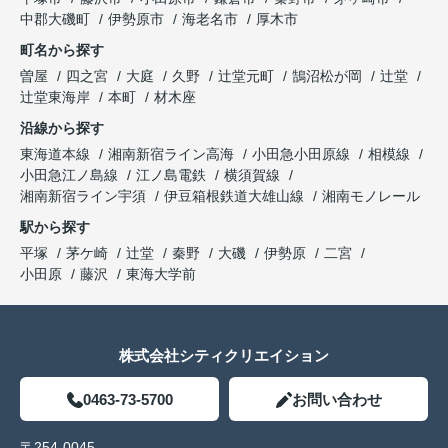
中郡大磯町
伊勢原市
海老名市
厚木市
町名から探す
曽屋
四之宮
大庭
久野
辻堂元町
鵠沼松が岡
辻堂
辻堂東海岸
本町
材木座
沿線から探す
東海道本線
湘南新宿ライン高海
小田急小田原線
相模線
小田急江ノ島線
江ノ島電鉄
横須賀線
湘南新宿ライン宇須
伊豆箱根鉄道大雄山線
湘南モノレール
駅から探す
平塚
茅ケ崎
辻堂
秦野
大磯
伊勢原
二宮
小田原
藤沢
東海大学前
株式会社シティクリエイション
0463-73-5700
お問い合わせ
〒254-0045