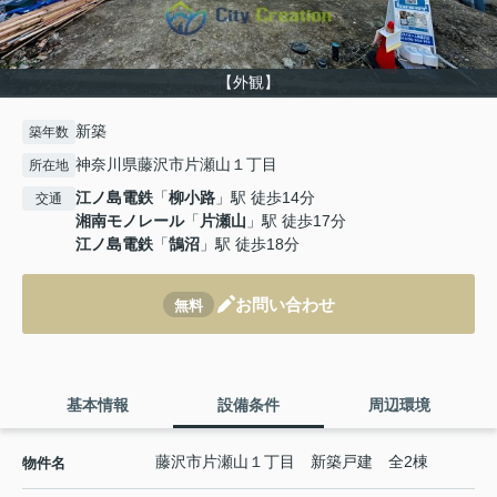
【外観】
新築
築年数
神奈川県藤沢市片瀬山１丁目
所在地
江ノ島電鉄
「
柳小路
」駅 徒歩14分
交通
湘南モノレール
「
片瀬山
」駅 徒歩17分
江ノ島電鉄
「
鵠沼
」駅 徒歩18分
お問い合わせ
無料
基本情報
設備条件
周辺環境
藤沢市片瀬山１丁目 新築戸建 全2棟
物件名