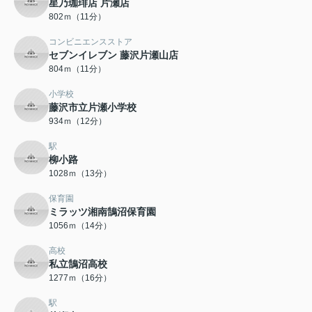
星乃珈琲店 片瀬店
802ｍ（11分）
コンビニエンスストア
セブンイレブン 藤沢片瀬山店
804ｍ（11分）
小学校
藤沢市立片瀬小学校
934ｍ（12分）
駅
柳小路
1028ｍ（13分）
保育園
ミラッツ湘南鵠沼保育園
1056ｍ（14分）
高校
私立鵠沼高校
1277ｍ（16分）
駅