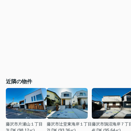
近隣の物件
藤沢市片瀬山１丁目
藤沢市辻堂東海岸１丁目
藤沢市鵠沼海岸７丁
3LDK (98.12㎡)
2LDK (93.36㎡)
4LDK (95.64㎡)