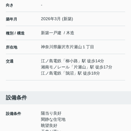
-
向き
2026年3月 (新築)
築年月
新築一戸建 / 木造
種別 / 構造
神奈川県
藤沢市
片瀬山
１丁目
所在地
江ノ島電鉄
「
柳小路
」駅 徒歩14分
交通
湘南モノレール
「
片瀬山
」駅 徒歩17分
江ノ島電鉄
「
鵠沼
」駅 徒歩18分
設備条件
陽当り良好
設備条件
閑静な住宅地
眺望良好