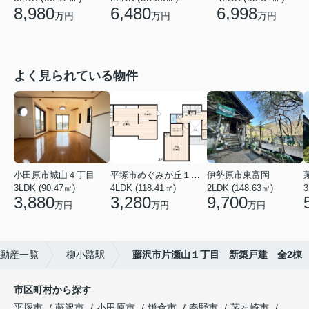
8,980
6,480
6,998
万円
万円
万円
よく見られている物件
小田原市城山４丁目
平塚市めぐみが丘１丁目
伊勢原市東富岡
3LDK (90.47㎡)
4LDK (118.41㎡)
2LDK (148.63㎡)
3
3,880
3,280
9,700
万円
万円
万円
動産一覧
柳小路駅
藤沢市片瀬山１丁目 新築戸建 全2棟
市区町村から探す
平塚市
藤沢市
小田原市
鎌倉市
秦野市
茅ヶ崎市