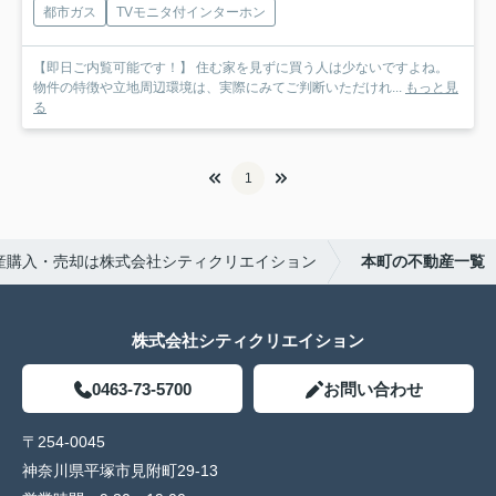
都市ガス
TVモニタ付インターホン
【即日ご内覧可能です！】 住む家を見ずに買う人は少ないですよね。
物件の特徴や立地周辺環境は、実際にみてご判断いただけれ...
もっと見
る
1
産購入・売却は株式会社シティクリエイション
本町の不動産一覧
株式会社シティクリエイション
0463-73-5700
お問い合わせ
〒254-0045
神奈川県平塚市見附町29-13