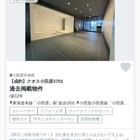
小田原市本町
【成約】クオス小田原3
702
過去掲載物件
/築12年
東海道本線「小田原」駅 徒歩10分
小田急小田原線「小田原」駅 徒歩10分
エレベーター
リフォーム済
ウォークインクロゼット
都市ガス
TVモニタ付インターホン
浴室乾燥機
【即日ご内覧可能です！】 住む家を見ずに買う人は少ないですよね。