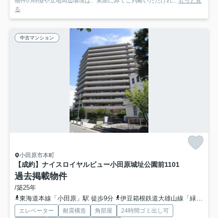
物件の特徴や立地周辺環境は、実際にみてご判断いただけれ...
もっと見
る
中古マンション
小田原市本町
【成約】ナイスロイヤルビュー小田原城址公園前
1101
過去掲載物件
/築25年
東海道本線「小田原」駅 徒歩9分
伊豆箱根鉄道大雄山線「緑町」駅 徒歩13分
エレベーター
耐震構造
角部屋
24時間ゴミ出し可