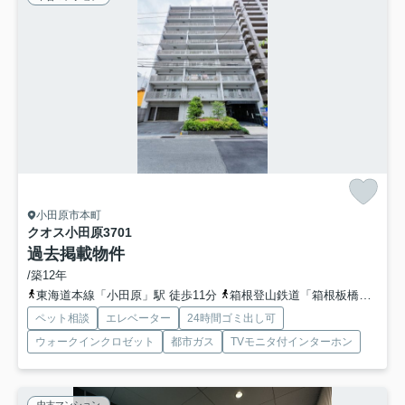
小田原市本町
クオス小田原3
701
過去掲載物件
/築12年
東海道本線「小田原」駅 徒歩11分
箱根登山鉄道「箱根板橋」駅 徒歩25分
ペット相談
エレベーター
24時間ゴミ出し可
ウォークインクロゼット
都市ガス
TVモニタ付インターホン
中古マンション