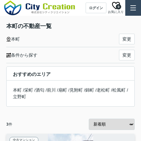
0
ログイン
お気に入り
本町の不動産一覧
本町
変更
条件から探す
変更
おすすめのエリア
本町
/
栄町
/
酒匂
/
前川
/
扇町
/
見附町
/
錦町
/
老松町
/
松風町
/
立野町
3
件
中古マンション