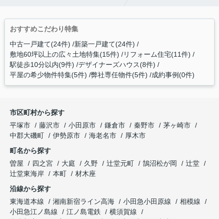
おすすめこだわり特集
中古一戸建て(24件)
新築一戸建て(24件)
敷地60坪以上の広々土地特集(15件)
リフォーム住宅(11件)
駅徒歩10分以内(9件)
デザイナーズハウス(8件)
平屋の希少物件特集(5件)
弊社専任物件(5件)
成約事例(0件)
市区町村から探す
平塚市
藤沢市
小田原市
鎌倉市
秦野市
茅ヶ崎市
中郡大磯町
伊勢原市
海老名市
厚木市
町名から探す
曽屋
四之宮
大庭
久野
辻堂元町
鵠沼松が岡
辻堂
辻堂東海岸
本町
材木座
沿線から探す
東海道本線
湘南新宿ライン高海
小田急小田原線
相模線
小田急江ノ島線
江ノ島電鉄
横須賀線