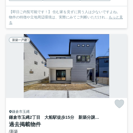
【即日ご内覧可能です！】 住む家を見ずに買う人は少ないですよね。
物件の特徴や立地周辺環境は、実際にみてご判断いただけれ...
もっと見
る
新築一戸建
鎌倉市玉縄
鎌倉市玉縄2丁目 大船駅徒歩15分 新築分譲住宅
過去掲載物件
/新築