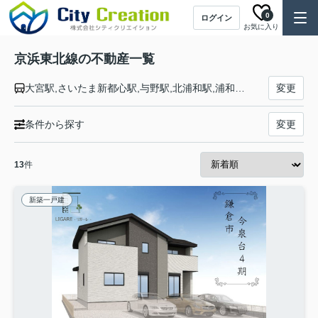
0
ログイン
お気に入り
京浜東北線の不動産一覧
大宮駅,さいたま新都心駅,与野駅,北浦和駅,浦和駅,南浦和駅,蕨駅,西川口駅,川口駅,赤羽駅,東十条駅,王子駅,上中里駅,田端駅,西日暮里駅,日暮里駅,鶯谷駅,上野駅,御徒町駅,秋葉原駅,神田駅,東京駅,有楽町駅,新橋駅,浜松町駅,田町駅,高輪ゲートウェイ駅,品川駅,大井町駅,大森駅,蒲田駅,川崎駅,鶴見駅,新子安駅,東神奈川駅,横浜駅,桜木町駅,関内駅,石川町駅,山手駅,根岸駅,磯子駅,新杉田駅,洋光台駅,港南台駅,本郷台駅,大船駅
変更
条件から探す
変更
13
件
新築一戸建