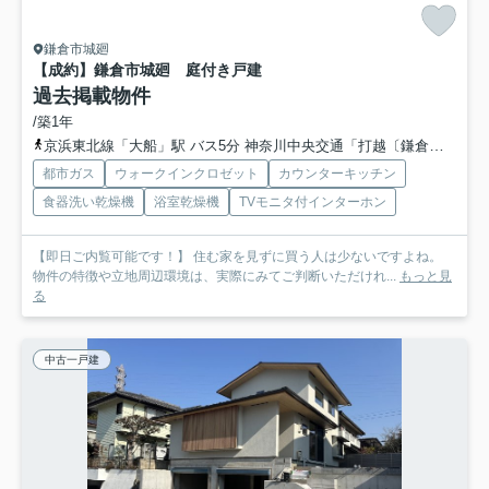
鎌倉市城廻
【成約】鎌倉市城廻 庭付き戸建
過去掲載物件
/築1年
京浜東北線「大船」駅 バス5分 神奈川中央交通「打越〔鎌倉市玉縄〕」 停歩5分
都市ガス
ウォークインクロゼット
カウンターキッチン
食器洗い乾燥機
浴室乾燥機
TVモニタ付インターホン
【即日ご内覧可能です！】 住む家を見ずに買う人は少ないですよね。
物件の特徴や立地周辺環境は、実際にみてご判断いただけれ...
もっと見
る
中古一戸建