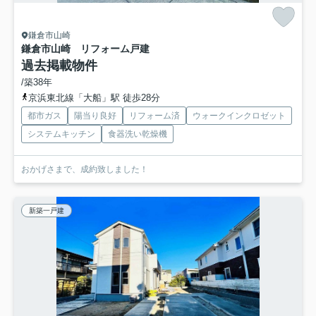
鎌倉市山崎
鎌倉市山崎 リフォーム戸建
過去掲載物件
/築38年
京浜東北線「大船」駅 徒歩28分
都市ガス
陽当り良好
リフォーム済
ウォークインクロゼット
システムキッチン
食器洗い乾燥機
おかげさまで、成約致しました！
新築一戸建