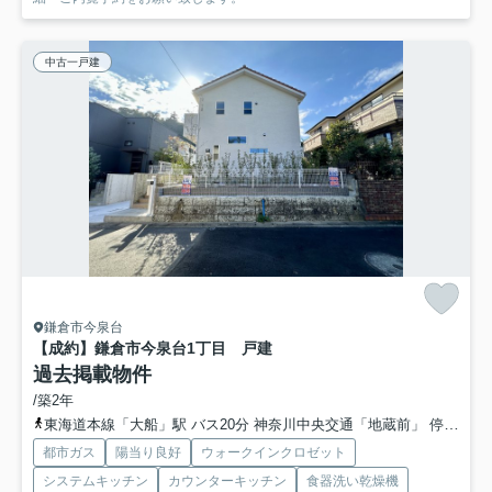
中古一戸建
鎌倉市今泉台
【成約】鎌倉市今泉台1丁目 戸建
過去掲載物件
/築2年
東海道本線「大船」駅 バス20分 神奈川中央交通「地蔵前」 停歩3分
都市ガス
陽当り良好
ウォークインクロゼット
システムキッチン
カウンターキッチン
食器洗い乾燥機