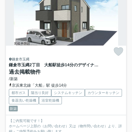
鎌倉市玉縄
鎌倉市玉縄2丁目 大船駅徒歩14分のデザイナーズ住宅
過去掲載物件
/新築
京浜東北線「大船」駅 徒歩14分
都市ガス
陽当り良好
システムキッチン
カウンターキッチン
食器洗い乾燥機
浴室乾燥機
新築
【ご内覧可能です！】
ホームページ上部の（お問い合わせ）又は（物件問い合わせ）より、詳
細・ご内覧予約をお願い致します。