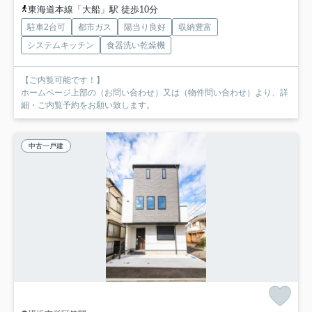
東海道本線「大船」駅 徒歩10分
駐車2台可
都市ガス
陽当り良好
収納豊富
システムキッチン
食器洗い乾燥機
【ご内覧可能です！】
ホームページ上部の（お問い合わせ）又は（物件問い合わせ）より、詳
細・ご内覧予約をお願い致します。
中古一戸建