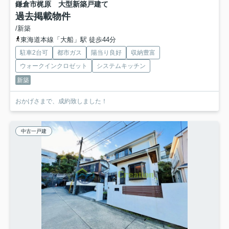
鎌倉市梶原 大型新築戸建て
過去掲載物件
/新築
東海道本線「大船」駅 徒歩44分
駐車2台可
都市ガス
陽当り良好
収納豊富
ウォークインクロゼット
システムキッチン
新築
おかげさまで、成約致しました！
中古一戸建