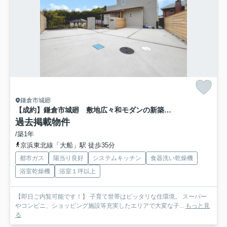
鎌倉市城廻
【成約】鎌倉市城廻 敷地広々和モダンの新築戸建て
過去掲載物件
/築1年
京浜東北線「大船」駅 徒歩35分
都市ガス
陽当り良好
システムキッチン
食器洗い乾燥機
浴室乾燥機
浴室１坪以上
【即日ご内覧可能です！】 子育て世帯はピッタリな住環境。 スーパー
やコンビニ、ショッピング施設等充実したエリアで大変な子...
もっと見
る