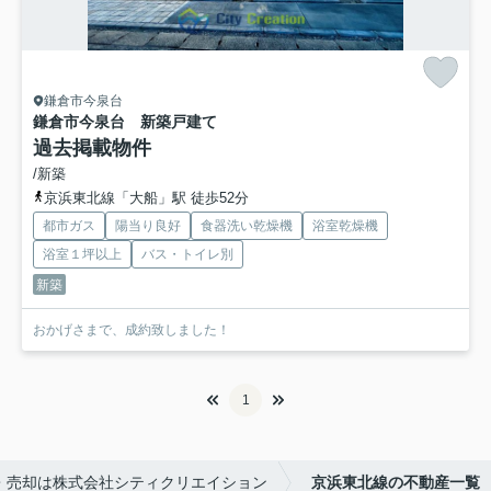
鎌倉市今泉台
鎌倉市今泉台 新築戸建て
過去掲載物件
/新築
京浜東北線「大船」駅 徒歩52分
都市ガス
陽当り良好
食器洗い乾燥機
浴室乾燥機
浴室１坪以上
バス・トイレ別
新築
おかげさまで、成約致しました！
1
・売却は株式会社シティクリエイション
京浜東北線の不動産一覧