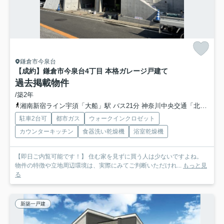
鎌倉市今泉台
【成約】鎌倉市今泉台4丁目 本格ガレージ戸建て
過去掲載物件
/築2年
湘南新宿ライン宇須「大船」駅 バス21分 神奈川中央交通「北鎌倉台」
駐車2台可
都市ガス
ウォークインクロゼット
カウンターキッチン
食器洗い乾燥機
浴室乾燥機
【即日ご内覧可能です！】 住む家を見ずに買う人は少ないですよね。
物件の特徴や立地周辺環境は、実際にみてご判断いただけれ...
もっと見
る
新築一戸建