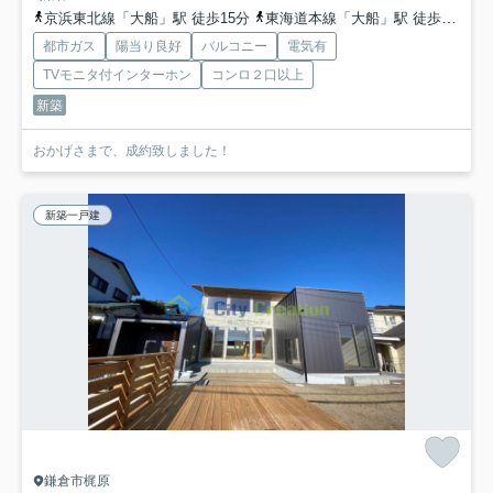
京浜東北線「大船」駅 徒歩15分
東海道本線「大船」駅 徒歩15分
都市ガス
陽当り良好
バルコニー
電気有
TVモニタ付インターホン
コンロ２口以上
新築
おかげさまで、成約致しました！
新築一戸建
鎌倉市梶原