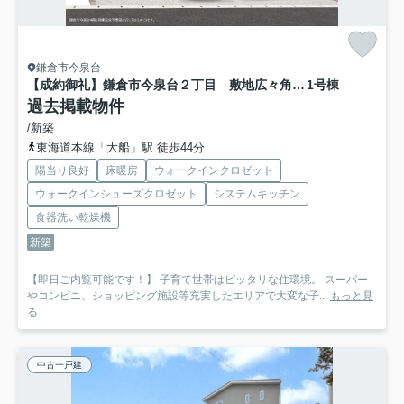
鎌倉市今泉台
【成約御礼】鎌倉市今泉台２丁目 敷地広々角地の新築戸建
1号棟
過去掲載物件
/新築
東海道本線「大船」駅 徒歩44分
陽当り良好
床暖房
ウォークインクロゼット
ウォークインシューズクロゼット
システムキッチン
食器洗い乾燥機
新築
【即日ご内覧可能です！】 子育て世帯はピッタリな住環境。 スーパー
やコンビニ、ショッピング施設等充実したエリアで大変な子...
もっと見
る
中古一戸建