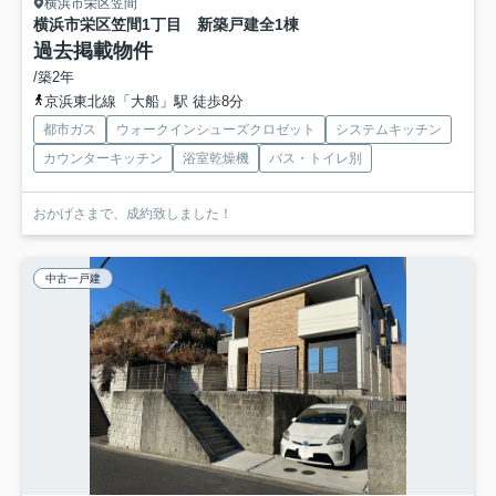
横浜市栄区笠間
横浜市栄区笠間1丁目 新築戸建全1棟
過去掲載物件
/築2年
京浜東北線「大船」駅 徒歩8分
都市ガス
ウォークインシューズクロゼット
システムキッチン
カウンターキッチン
浴室乾燥機
バス・トイレ別
おかげさまで、成約致しました！
中古一戸建