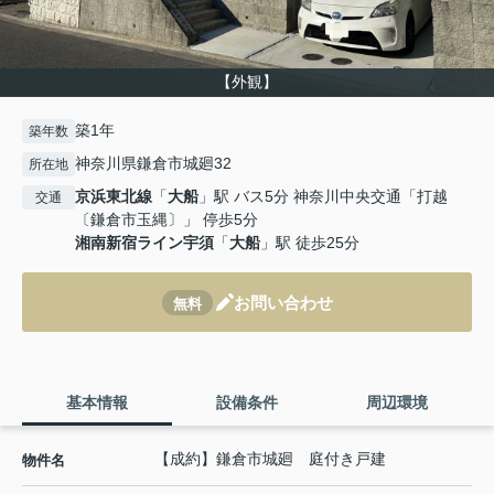
【外観】
築1年
築年数
神奈川県鎌倉市城廻32
所在地
京浜東北線
「
大船
」駅 バス5分 神奈川中央交通「打越
交通
〔鎌倉市玉縄〕」 停歩5分
湘南新宿ライン宇須
「
大船
」駅 徒歩25分
お問い合わせ
無料
基本情報
設備条件
周辺環境
【成約】鎌倉市城廻 庭付き戸建
物件名