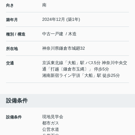
南
向き
2024年12月 (築1年)
築年月
中古一戸建 / 木造
種別 / 構造
神奈川県
鎌倉市
城廻
32
所在地
京浜東北線
「
大船
」駅 バス5分 神奈川中央交
交通
通「打越〔鎌倉市玉縄〕」 停歩5分
湘南新宿ライン宇須
「
大船
」駅 徒歩25分
設備条件
現地見学会
設備条件
都市ガス
公営水道