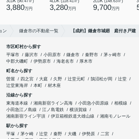
3LDK (90.47㎡)
4LDK (118.41㎡)
2LDK (148.63㎡)
3
3,880
3,280
9,700
万円
万円
万円
ョン
鎌倉市の不動産一覧
【成約】鎌倉市城廻 庭付き戸建
市区町村から探す
平塚市
藤沢市
小田原市
鎌倉市
秦野市
茅ヶ崎市
中郡大磯町
伊勢原市
海老名市
厚木市
町名から探す
曽屋
四之宮
大庭
久野
辻堂元町
鵠沼松が岡
辻堂
辻堂東海岸
本町
材木座
沿線から探す
東海道本線
湘南新宿ライン高海
小田急小田原線
相模線
小田急江ノ島線
江ノ島電鉄
横須賀線
湘南新宿ライン宇須
伊豆箱根鉄道大雄山線
湘南モノレール
駅から探す
平塚
茅ケ崎
辻堂
秦野
大磯
伊勢原
二宮