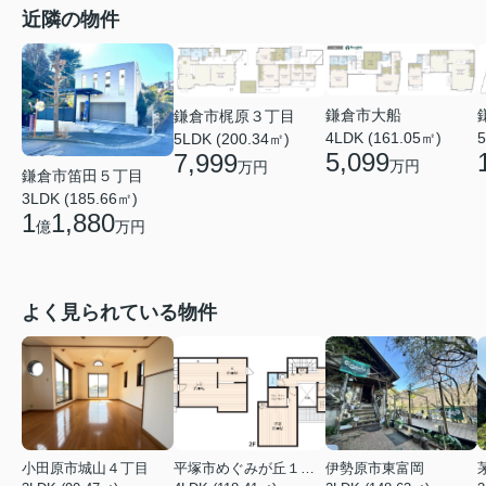
近隣の物件
鎌倉市大船
鎌倉市梶原３丁目
4LDK (161.05㎡)
5
5LDK (200.34㎡)
5,099
7,999
万円
万円
鎌倉市笛田５丁目
3LDK (185.66㎡)
1
1,880
億
万円
よく見られている物件
小田原市城山４丁目
平塚市めぐみが丘１丁目
伊勢原市東富岡