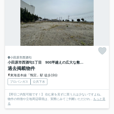
小田原市西酒匂
小田原市西酒匂1丁目 900坪越えの広大な敷地！
過去掲載物件
東海道本線「鴨宮」駅 徒歩19分
プロパンガス
公共下水
【即日ご内覧可能です！】 住む家を見ずに買う人は少ないですよね。
物件の特徴や立地周辺環境は、実際にみてご判断いただけれ...
もっと見
る