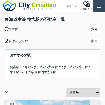
0
ログイン
お気に入り
東海道本線 鴨宮駅の不動産一覧
鴨宮駅
変更
条件から探す
変更
おすすめの駅
鴨宮駅
/
平塚駅
/
茅ケ崎駅
/
大磯駅
/
北茅ケ崎駅
/
香川駅
/
緑町駅
/
東海大学前駅
/
伊勢原駅
4
件
売地