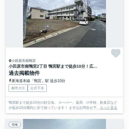
小田原市南鴨宮
小田原市南鴨宮2丁目 鴨宮駅まで徒歩10分！広々８８坪の土地！
過去掲載物件
東海道本線「鴨宮」駅 徒歩10分
都市ガス
公共下水
鴨宮駅まで徒歩10分の好立地。 スーパー、薬局、小学校、飲食店など
が徒歩10分圏内に全て揃っています！ まずはお問合せ下...
もっと見る
売地