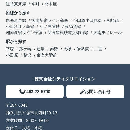
辻堂東海岸
本町
材木座
沿線から探す
東海道本線
湘南新宿ライン高海
小田急小田原線
相模線
小田急江ノ島線
江ノ島電鉄
横須賀線
湘南新宿ライン宇須
伊豆箱根鉄道大雄山線
湘南モノレール
駅から探す
平塚
茅ケ崎
辻堂
秦野
大磯
伊勢原
二宮
小田原
藤沢
東海大学前
株式会社シティクリエイション
0463-73-5700
お問い合わせ
〒254-0045
神奈川県平塚市見附町29-13
営業時間：
9:30～19:00
定休日：
火曜・水曜