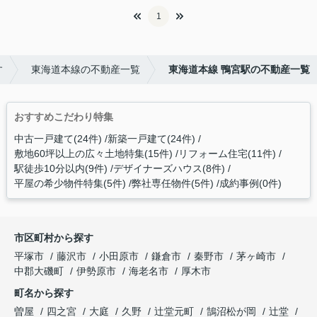
1
す
東海道本線の不動産一覧
東海道本線 鴨宮駅の不動産一覧
おすすめこだわり特集
中古一戸建て(24件)
新築一戸建て(24件)
敷地60坪以上の広々土地特集(15件)
リフォーム住宅(11件)
駅徒歩10分以内(9件)
デザイナーズハウス(8件)
平屋の希少物件特集(5件)
弊社専任物件(5件)
成約事例(0件)
市区町村から探す
平塚市
藤沢市
小田原市
鎌倉市
秦野市
茅ヶ崎市
中郡大磯町
伊勢原市
海老名市
厚木市
町名から探す
曽屋
四之宮
大庭
久野
辻堂元町
鵠沼松が岡
辻堂