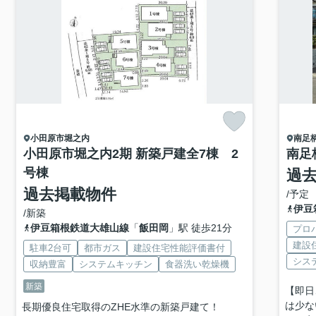
小田原市
堀之内
南足
小田原市堀之内2期 新築戸建全7棟 2
南足
号棟
過
過去掲載物件
/予定
伊豆
/新築
伊豆箱根鉄道大雄山線
「
飯田岡
」駅 徒歩21分
プロ
建設
駐車2台可
都市ガス
建設住宅性能評価書付
シス
収納豊富
システムキッチン
食器洗い乾燥機
新築
【即日
は少な
長期優良住宅取得のZHE水準の新築戸建て！