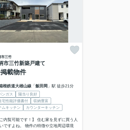
柄市
三竹
柄市三竹新築戸建て
去掲載物件
箱根鉄道大雄山線
「
飯田岡
」駅 徒歩21分
パンガス
陽当り良好
住宅性能評価書付
収納豊富
テムキッチン
カウンターキッチン
ご内覧可能です！】 住む家を見ずに買う人
いですよね。 物件の特徴や立地周辺環境