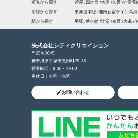
町名から探す
曽屋
四之宮
大庭
久野
辻堂元
沿線から探す
東海道本線
湘南新宿ライン高
駅から探す
平塚
茅ケ崎
辻堂
秦野
大磯
株式会社シティクリエイション
〒254-0045
神奈川県平塚市見附町29-13
営業時間：
9:30～19:00
定休日：
火曜・水曜
お問い合わせ