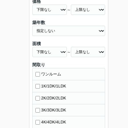
価格
～
築年数
面積
～
間取り
ワンルーム
1K/1DK/1LDK
2K/2DK/2LDK
3K/3DK/3LDK
4K/4DK/4LDK