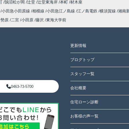
町
鵠沼松が岡
辻堂
辻堂東海岸
本町
材木座
海
小田急小田原線
相模線
小田急江ノ島線
江ノ島電鉄
横須賀線
湘南
伊勢原
二宮
小田原
藤沢
東海大学前
更新情報
ブログトップ
スタッフ一覧
0463-73-5700
会社概要
住宅ローン診断
お客様の声一覧