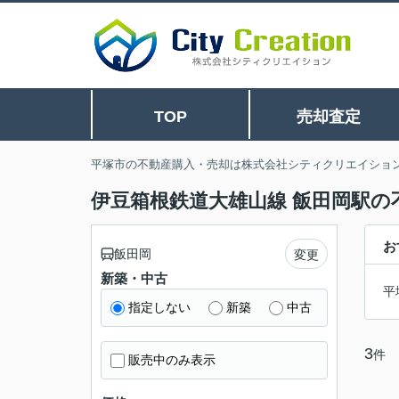
TOP
売却査定
平塚市の不動産購入・売却は株式会社シティクリエイショ
伊豆箱根鉄道大雄山線 飯田岡駅の
お
飯田岡
変更
新築・中古
平
指定しない
新築
中古
3
件
販売中のみ表示