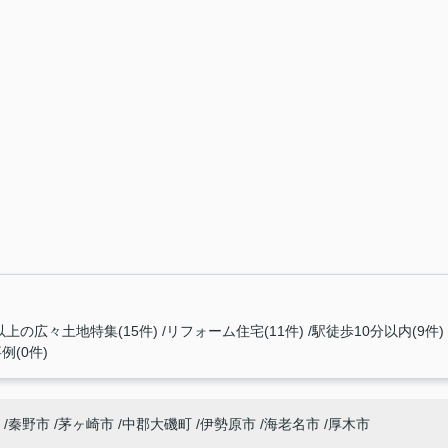
以上の広々土地特集(15件)
リフォーム住宅(11件)
駅徒歩10分以内(9件)
例(0件)
秦野市
茅ヶ崎市
中郡大磯町
伊勢原市
海老名市
厚木市