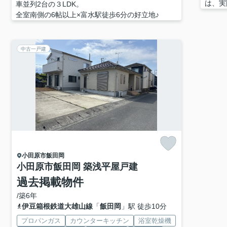
は、実
車並列2台の３LDK。
全室南側の6帖以上×富水駅徒歩6分の好立地♪
中古一戸建
小田原市
飯田岡
小田原市飯田岡 築浅平屋戸建
過去掲載物件
/築6年
伊豆箱根鉄道大雄山線
「
飯田岡
」駅 徒歩10分
プロパンガス
カウンターキッチン
浴室乾燥機