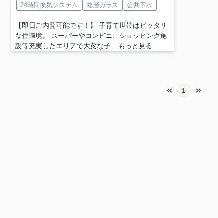
24時間換気システム
複層ガラス
公共下水
【即日ご内覧可能です！】 子育て世帯はピッタリ
な住環境。 スーパーやコンビニ、ショッピング施
設等充実したエリアで大変な子...
もっと見る
1