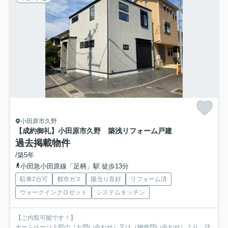
小田原市久野
【成約御礼】小田原市久野 築浅リフォーム戸建
過去掲載物件
/築5年
小田急小田原線「足柄」駅 徒歩13分
駐車2台可
都市ガス
陽当り良好
リフォーム済
ウォークインクロゼット
システムキッチン
【ご内覧可能です！】
ホームページ上部の（お問い合わせ）又は（物件問い合わせ）より、詳