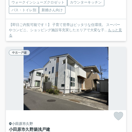
ウォークインシューズクロゼット
カウンターキッチン
バス・トイレ別
新婚さん向け
【即日ご内覧可能です！】 子育て世帯はピッタリな住環境。 スーパー
やコンビニ、ショッピング施設等充実したエリアで大変な子...
もっと見
る
中古一戸建
小田原市久野
小田原市久野築浅戸建