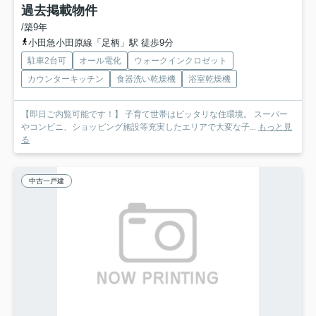
過去掲載物件
/築9年
小田急小田原線「足柄」駅 徒歩9分
駐車2台可
オール電化
ウォークインクロゼット
カウンターキッチン
食器洗い乾燥機
浴室乾燥機
【即日ご内覧可能です！】 子育て世帯はピッタリな住環境。 スーパー
やコンビニ、ショッピング施設等充実したエリアで大変な子...
もっと見
る
中古一戸建