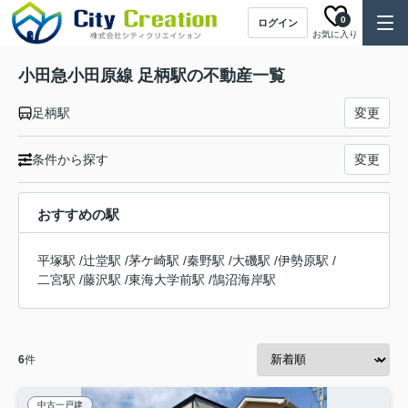
0
ログイン
お気に入り
小田急小田原線 足柄駅の不動産一覧
足柄駅
変更
条件から探す
変更
おすすめの駅
平塚駅
/
辻堂駅
/
茅ケ崎駅
/
秦野駅
/
大磯駅
/
伊勢原駅
/
二宮駅
/
藤沢駅
/
東海大学前駅
/
鵠沼海岸駅
6
件
中古一戸建