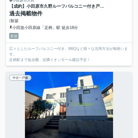
小田原市久野
【成約】小田原市久野ルーフバルコニー付き戸建て
過去掲載物件
/新築
小田急小田原線「足柄」駅 徒歩18分
新築
広々としたルーフバルコニー付き、BBQなど様々な活用方法が御座いま
す。
足柄駅まで徒歩圏、近隣イオンモール建設予定！
中古一戸建