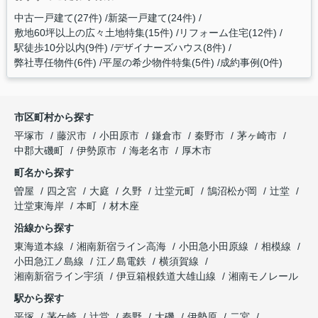
中古一戸建て(27件)
新築一戸建て(24件)
敷地60坪以上の広々土地特集(15件)
リフォーム住宅(12件)
駅徒歩10分以内(9件)
デザイナーズハウス(8件)
弊社専任物件(6件)
平屋の希少物件特集(5件)
成約事例(0件)
市区町村から探す
平塚市
藤沢市
小田原市
鎌倉市
秦野市
茅ヶ崎市
中郡大磯町
伊勢原市
海老名市
厚木市
町名から探す
曽屋
四之宮
大庭
久野
辻堂元町
鵠沼松が岡
辻堂
辻堂東海岸
本町
材木座
沿線から探す
東海道本線
湘南新宿ライン高海
小田急小田原線
相模線
小田急江ノ島線
江ノ島電鉄
横須賀線
湘南新宿ライン宇須
伊豆箱根鉄道大雄山線
湘南モノレール
駅から探す
平塚
茅ケ崎
辻堂
秦野
大磯
伊勢原
二宮