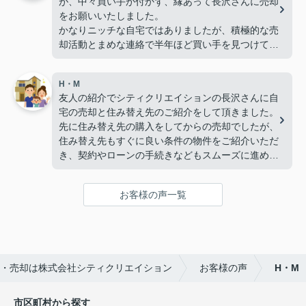
が、中々買い手が付かず、縁あって長沢さんに売却
をお願いいたしました。
かなりニッチな自宅ではありましたが、積極的な売
却活動とまめな連絡で半年ほど買い手を見つけてき
てくれました。
契約が決まってからも、老後に住みやすい終の棲家
H・M
探しやリフォームの手配などもご尽力下さり、すぐ
友人の紹介でシティクリエイションの長沢さんに自
に気に入ったマンションを決めることが出来まし
宅の売却と住み替え先のご紹介をして頂きました。
た。
先に住み替え先の購入をしてからの売却でしたが、
住み替え先もすぐに良い条件の物件をご紹介いただ
長年売れず今後の先が見えなかった中で、長沢さん
き、契約やローンの手続きなどもスムーズに進める
には大変お世話になり感謝しております。
ことが出来ました。
自宅は約4カ月ほどで決めて頂きましたが、何より
お客様の声一覧
購入金額よりも高く売って頂いたことが驚きでし
た。
・売却は株式会社シティクリエイション
お客様の声
H・M
市区町村から探す