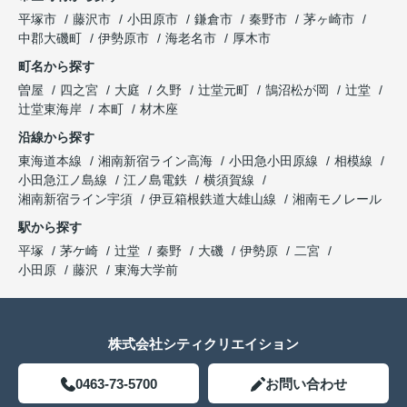
平塚市
藤沢市
小田原市
鎌倉市
秦野市
茅ヶ崎市
中郡大磯町
伊勢原市
海老名市
厚木市
町名から探す
曽屋
四之宮
大庭
久野
辻堂元町
鵠沼松が岡
辻堂
辻堂東海岸
本町
材木座
沿線から探す
東海道本線
湘南新宿ライン高海
小田急小田原線
相模線
小田急江ノ島線
江ノ島電鉄
横須賀線
湘南新宿ライン宇須
伊豆箱根鉄道大雄山線
湘南モノレール
駅から探す
平塚
茅ケ崎
辻堂
秦野
大磯
伊勢原
二宮
小田原
藤沢
東海大学前
株式会社シティクリエイション
0463-73-5700
お問い合わせ