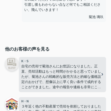
引渡し後もわからない点など何でもご相談くださ
い、飛んでいきます！
菊池 璃玖
他のお客様の声を見る
K・S
自宅の売却で菊池さんにお世話になりました。正
直、売却活動はもっと時間がかかると思っていまし
たが、菊池さんの戦略的な販売方法と的確な価格設
定のおかげで、想像以上に早く良い条件で成約する
ことができました。途中の報告や連絡も非常にこま
めで、状況が常に把握できたのも安心材料でした。
最後まで責任を持って対応していただき、心から感
H・N
謝しています。
３年近く他の不動産屋で売却を依頼しておりました