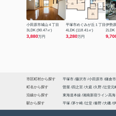
小田原市城山４丁目
平塚市めぐみが丘１丁目
伊勢
3LDK (90.47㎡)
4LDK (118.41㎡)
2LDK 
3,880
3,280
9,70
万円
万円
市区町村から探す
平塚市
藤沢市
小田原市
鎌倉市
町名から探す
曽屋
四之宮
大庭
久野
辻堂元
沿線から探す
東海道本線
湘南新宿ライン高
駅から探す
平塚
茅ケ崎
辻堂
秦野
大磯