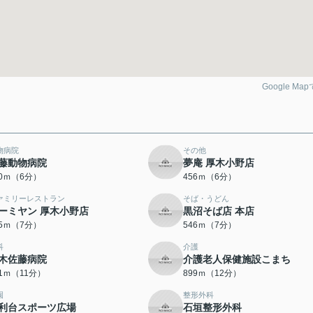
Google Ma
物病院
その他
藤動物病院
夢庵 厚木小野店
50ｍ（6分）
456ｍ（6分）
ァミリーレストラン
そば・うどん
ーミヤン 厚木小野店
黒沼そば店 本店
95ｍ（7分）
546ｍ（7分）
科
介護
木佐藤病院
介護老人保健施設こまち
41ｍ（11分）
899ｍ（12分）
園
整形外科
利台スポーツ広場
石垣整形外科