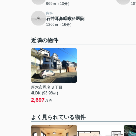
969ｍ（13分）
1
内科
石井耳鼻咽喉科医院
1266ｍ（16分）
近隣の物件
厚木市恩名３丁目
4LDK (93.98㎡)
2,697
万円
よく見られている物件