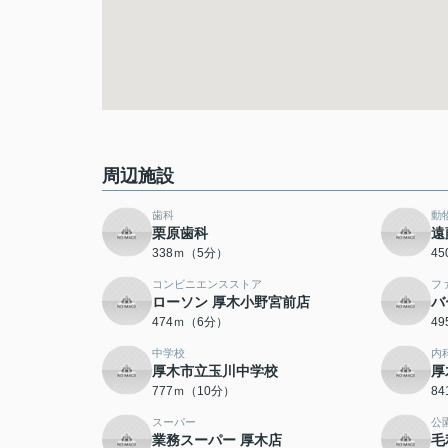
周辺施設
歯科
動
栗原歯科
遠
338ｍ（5分）
4
コンビニエンスストア
フ
ローソン 厚木小野宮前店
バ
474ｍ（6分）
4
中学校
内
厚木市立玉川中学校
厚
777ｍ（10分）
8
スーパー
公
業務スーパー 厚木店
毛