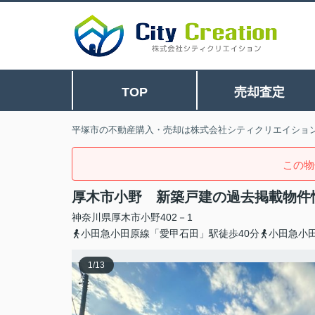
TOP
売却査定
平塚市の不動産購入・売却は株式会社シティクリエイショ
この物
厚木市小野 新築戸建の過去掲載物件
神奈川県
厚木市
小野
402－1
小田急小田原線「愛甲石田」駅徒歩40分
小田急小
1
/
13