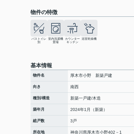
物件の特徴
バストイレ
室内洗濯機
カウンター
浴室乾燥機
別
置場
キッチン
基本情報
物件名
厚木市小野 新築戸建
向き
南西
種別/構造
新築一戸建/木造
築年月
2024年1月（新築）
総戸数
3戸
所在地
神奈川県
厚木市
小野
402－1