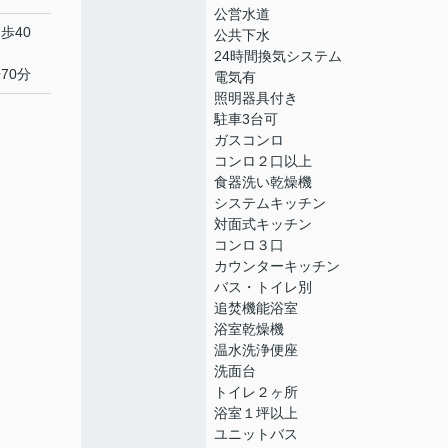
公営水道
歩40
公共下水
24時間換気システム
70分
電気有
照明器具付き
駐車3台可
ガスコンロ
コンロ２口以上
食器洗い乾燥機
システムキッチン
対面式キッチン
コンロ３口
カウンターキッチン
バス・トイレ別
追焚機能浴室
浴室乾燥機
温水洗浄便座
洗面台
トイレ２ヶ所
浴室１坪以上
ユニットバス