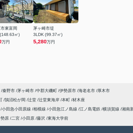
原市東富岡
茅ヶ崎市堤
(148.63㎡)
3LDK (99.37㎡)
0
5,280
万円
万円
秦野市
茅ヶ崎市
中郡大磯町
伊勢原市
海老名市
厚木市
町
鵠沼松が岡
辻堂
辻堂東海岸
本町
材木座
海
小田急小田原線
相模線
小田急江ノ島線
江ノ島電鉄
横須賀線
湘南
伊勢原
二宮
小田原
藤沢
東海大学前