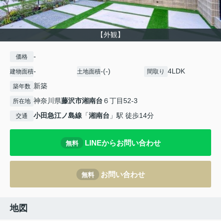
【外観】
-
価格
-
-(-)
4LDK
建物面積
土地面積
間取り
新築
築年数
神奈川県
藤沢市
湘南台
６丁目52-3
所在地
小田急江ノ島線
「
湘南台
」駅 徒歩14分
交通
LINEからお問い合わせ
無料
お問い合わせ
無料
地図