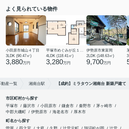
よく見られている物件
小田原市城山４丁目
平塚市めぐみが丘１丁目
伊勢原市東富岡
3LDK (90.47㎡)
4LDK (118.41㎡)
2LDK (148.63㎡)
3
3,880
3,280
9,700
万円
万円
万円
不動産一覧
湘南台駅
【成約】ミラタウン湘南台 新築戸建て
市区町村から探す
平塚市
藤沢市
小田原市
鎌倉市
秦野市
茅ヶ崎市
中郡大磯町
伊勢原市
海老名市
厚木市
町名から探す
曽屋
四之宮
大庭
久野
辻堂元町
鵠沼松が岡
辻堂