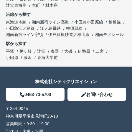
辻堂東海岸
本町
材木座
沿線から探す
東海道本線
湘南新宿ライン高海
小田急小田原線
相模線
小田急江ノ島線
江ノ島電鉄
横須賀線
湘南新宿ライン宇須
伊豆箱根鉄道大雄山線
湘南モノレール
駅から探す
平塚
茅ケ崎
辻堂
秦野
大磯
伊勢原
二宮
小田原
藤沢
東海大学前
株式会社シティクリエイション
0463-73-5700
お問い合わせ
〒254-0045
神奈川県平塚市見附町29-13
営業時間：
9:30～19:00
定休日：
火曜・水曜