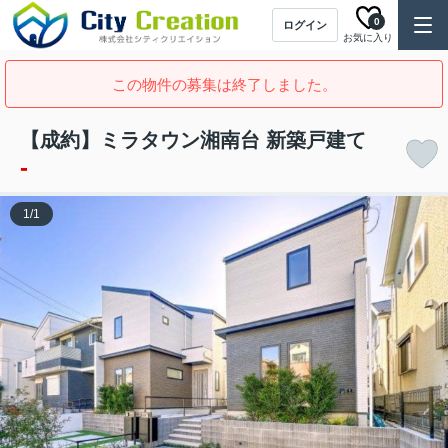
0
ログイン
お気に入り
この物件の募集は終了しました。
【成約】ミラタウン湘南台 新築戸建て
-
1
/
1