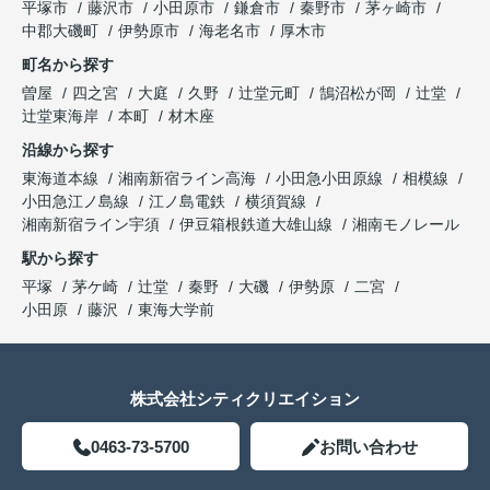
平塚市
藤沢市
小田原市
鎌倉市
秦野市
茅ヶ崎市
中郡大磯町
伊勢原市
海老名市
厚木市
町名から探す
曽屋
四之宮
大庭
久野
辻堂元町
鵠沼松が岡
辻堂
辻堂東海岸
本町
材木座
沿線から探す
東海道本線
湘南新宿ライン高海
小田急小田原線
相模線
小田急江ノ島線
江ノ島電鉄
横須賀線
湘南新宿ライン宇須
伊豆箱根鉄道大雄山線
湘南モノレール
駅から探す
平塚
茅ケ崎
辻堂
秦野
大磯
伊勢原
二宮
小田原
藤沢
東海大学前
株式会社シティクリエイション
0463-73-5700
お問い合わせ