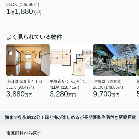
3LDK (185.66㎡)
1
1,880
億
万円
よく見られている物件
小田原市城山４丁目
平塚市めぐみが丘１丁目
伊勢原市東富岡
3LDK (90.47㎡)
4LDK (118.41㎡)
2LDK (148.63㎡)
3
3,880
3,280
9,700
万円
万円
万円
海まで徒歩約12分！緑と海が楽しめるが長期優良住宅付き新築戸建
市区町村から探す