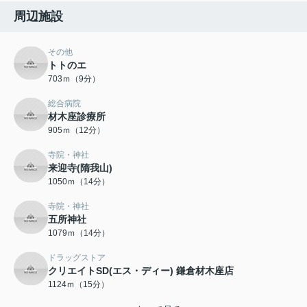
周辺施設
その他
トトのエ
703ｍ（9分）
総合病院
材木座診療所
905ｍ（12分）
寺院・神社
来迎寺(隋我山)
1050ｍ（14分）
寺院・神社
五所神社
1079ｍ（14分）
ドラッグストア
クリエイトSD(エス・ディー) 鎌倉材木座店
1124ｍ（15分）