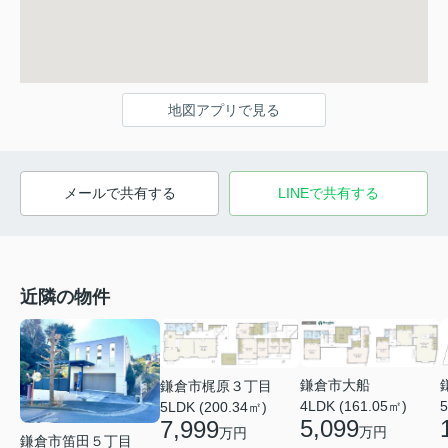
地図アプリで見る
メールで共有する
LINEで共有する
近隣の物件
鎌倉市大船
鎌倉市梶原３丁目
4LDK (161.05㎡)
5
5LDK (200.34㎡)
5,099
7,999
万円
万円
鎌倉市笛田５丁目