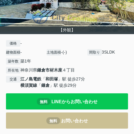
【外観】
-
価格
-
-(-)
3SLDK
建物面積
土地面積
間取り
築1年
築年数
神奈川県
鎌倉市
材木座
４丁目
所在地
江ノ島電鉄
「
和田塚
」駅 徒歩27分
交通
横須賀線
「
鎌倉
」駅 徒歩29分
LINEからお問い合わせ
無料
お問い合わせ
無料