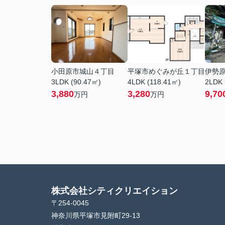
小田原市城山４丁目
平塚市めぐみが丘１丁目
伊勢
3LDK (90.47㎡)
4LDK (118.41㎡)
2LDK 
3,880
3,280
9,70
万円
万円
株式会社シティクリエイション
〒254-0045
神奈川県平塚市見附町29-13