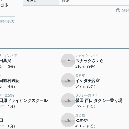
相談
 徒歩
情報
情報の見方
ラッグストア
スナック・パブ
田薬局
スナックさくら
10ｍ（3分）
216ｍ（3分）
科
美容室
田歯科医院
イケダ美容室
01ｍ（4分）
347ｍ（5分）
動車教習所
タクシー乗り場
田原ドライビングスクール
螢田 西口 タクシー乗り場
71ｍ（5分）
399ｍ（5分）
居酒屋
田
ゆめや
28ｍ（6分）
451ｍ（6分）