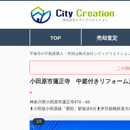
TOP
売却査定
平塚市の不動産購入・売却は株式会社シティクリエイショ
この物
小田原市蓮正寺 中庭付きリフォーム
-
神奈川県
小田原市
蓮正寺
470－66
小田急小田原線「螢田」駅徒歩5分
伊豆箱根鉄道大
1
/
3