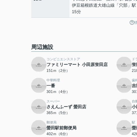
伊豆箱根鉄道大雄山線
「
穴部
」駅
15分
周辺施設
コンビニエンスストア
ド
ファミリーマート 小田原蛍田店
蛍
151ｍ（2分）
2
中華料理
歯
一番
吉
301ｍ（4分）
3
スーパー
自
さえんふーず 螢田店
小
365ｍ（5分）
3
郵便局
駅
螢田駅前郵便局
螢
402ｍ（6分）
4