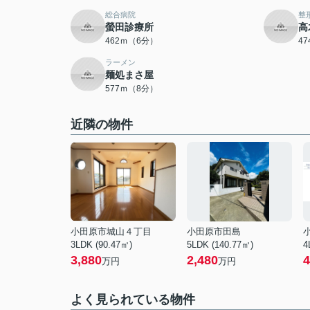
総合病院
整
螢田診療所
高
462ｍ（6分）
4
ラーメン
麺処まさ屋
577ｍ（8分）
近隣の物件
小田原市城山４丁目
小田原市田島
3LDK (90.47㎡)
5LDK (140.77㎡)
4
3,880
2,480
4
万円
万円
よく見られている物件