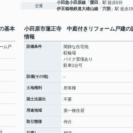
小田急小田原線
「
螢田
」駅 徒歩5分
交通
伊豆箱根鉄道大雄山線
「
穴部
」駅 徒歩1
の基本
小田原市蓮正寺 中庭付きリフォーム戸建の
情報
ーム戸
設備条件
閑静な住宅地
駐輪場
バイク置場あり
駐車2台可
設備(その他)
-
土地権利
所有権
国土法届出
不要
用途地域
第一種住居
取引態様
仲介
分
引渡し