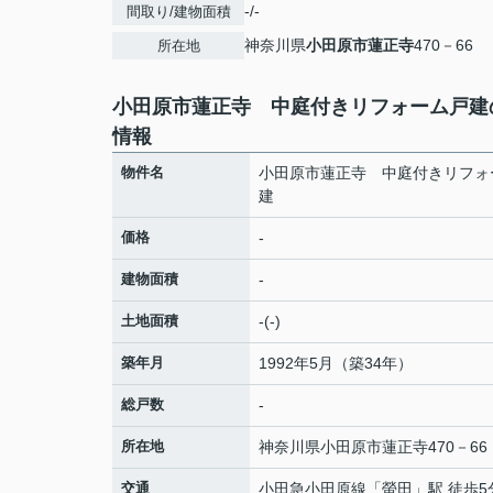
-/-
間取り/建物面積
神奈川県
小田原市
蓮正寺
470－66
所在地
小田原市蓮正寺 中庭付きリフォーム戸建
情報
物件名
小田原市蓮正寺 中庭付きリフォ
建
価格
-
建物面積
-
土地面積
-(-)
築年月
1992年5月（築34年）
総戸数
-
所在地
神奈川県
小田原市
蓮正寺
470－66
交通
小田急小田原線
「
螢田
」駅 徒歩5