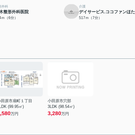
形外科
介護
木整形外科医院
デイサービス.ココファンほ
74ｍ（6分）
517ｍ（7分）
小田原市扇町１丁目
小田原市穴部
LDK (99.95㎡)
3LDK (98.54㎡)
,580
3,280
万円
万円