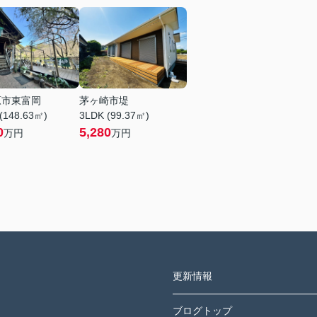
原市東富岡
茅ヶ崎市堤
(148.63㎡)
3LDK (99.37㎡)
0
5,280
万円
万円
更新情報
ブログトップ