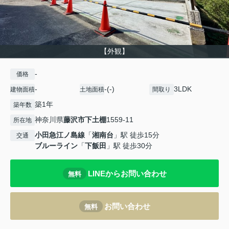
【外観】
-
価格
-
-(-)
3LDK
建物面積
土地面積
間取り
築1年
築年数
神奈川県
藤沢市
下土棚
1559-11
所在地
小田急江ノ島線
「
湘南台
」駅 徒歩15分
交通
ブルーライン
「
下飯田
」駅 徒歩30分
LINEからお問い合わせ
無料
お問い合わせ
無料