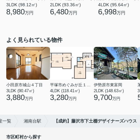
3LDK (98.12㎡)
2LDK (93.36㎡)
4LDK (95.64㎡)
8,980
6,480
6,998
万円
万円
万円
よく見られている物件
小田原市城山４丁目
平塚市めぐみが丘１丁目
伊勢原市東富岡
3LDK (90.47㎡)
4LDK (118.41㎡)
2LDK (148.63㎡)
3
3,880
3,280
9,700
万円
万円
万円
産一覧
湘南台駅
【成約】藤沢市下土棚デザイナーズハウス
市区町村から探す