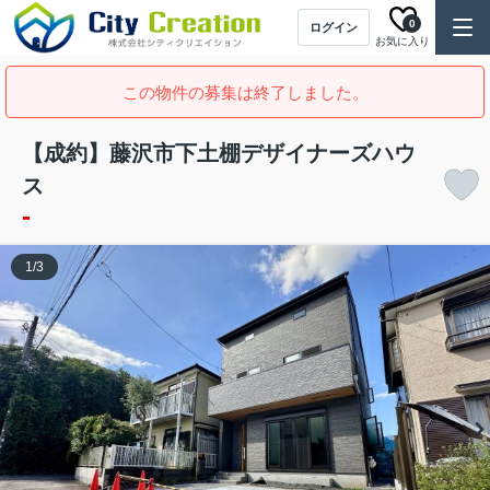
0
ログイン
お気に入り
この物件の募集は終了しました。
【成約】藤沢市下土棚デザイナーズハウ
ス
-
1
/
3