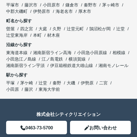
平塚市
藤沢市
小田原市
鎌倉市
秦野市
茅ヶ崎市
中郡大磯町
伊勢原市
海老名市
厚木市
町名から探す
曽屋
四之宮
大庭
久野
辻堂元町
鵠沼松が岡
辻堂
辻堂東海岸
本町
材木座
沿線から探す
東海道本線
湘南新宿ライン高海
小田急小田原線
相模線
小田急江ノ島線
江ノ島電鉄
横須賀線
湘南新宿ライン宇須
伊豆箱根鉄道大雄山線
湘南モノレール
駅から探す
平塚
茅ケ崎
辻堂
秦野
大磯
伊勢原
二宮
小田原
藤沢
東海大学前
株式会社シティクリエイション
0463-73-5700
お問い合わせ