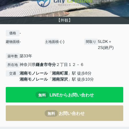
【外観】
-
価格
-
-(-)
5LDK＋
建物面積
土地面積
間取り
2S(納戸)
築33年
築年数
神奈川県
鎌倉市
寺分
２丁目１２－６
所在地
湘南モノレール
「
湘南町屋
」駅 徒歩8分
交通
湘南モノレール
「
湘南深沢
」駅 徒歩10分
LINEからお問い合わせ
無料
お問い合わせ
無料