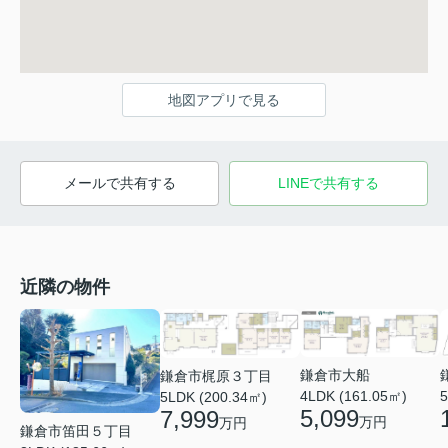
地図アプリで見る
メールで共有する
LINEで共有する
近隣の物件
鎌倉市大船
鎌倉市梶原３丁目
4LDK (161.05㎡)
5
5LDK (200.34㎡)
5,099
7,999
万円
万円
鎌倉市笛田５丁目