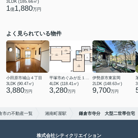
3LDK (185.66㎡)
1
1,880
億
万円
よく見られている物件
小田原市城山４丁目
平塚市めぐみが丘１丁目
伊勢原市東富岡
3LDK (90.47㎡)
4LDK (118.41㎡)
2LDK (148.63㎡)
3
3,880
3,280
9,700
万円
万円
万円
倉市の不動産一覧
湘南町屋駅
鎌倉市寺分 大型二世帯住宅
株式会社シティクリエイション