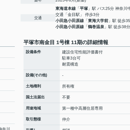
2025年6月(新築)
築年
東海道本線
「
平塚
」駅 バス25分 神奈川
交通「金目駅」 停歩3分
交通
小田急小田原線
「
東海大学前
」駅 徒歩3
小田急小田原線
「
鶴巻温泉
」駅 徒歩38
平塚市南金目 1号棟 11期の詳細情報
設備条件
建設住宅性能評価書付
駐車3台可
耐震構造
設備(その他)
-
土地権利
所有権
国土法届出
不要
用途地域
第一種中高層住居専用
取引態様
仲介
 神奈川