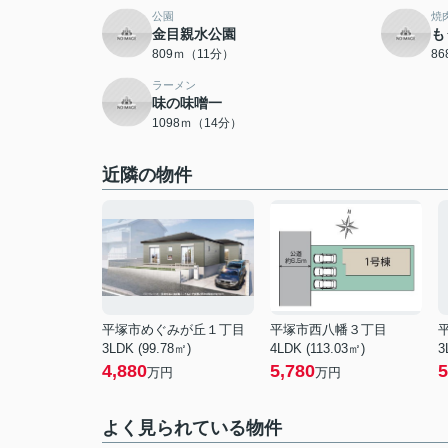
公園
焼
金目親水公園
も
809ｍ（11分）
8
ラーメン
味の味噌一
1098ｍ（14分）
近隣の物件
平塚市めぐみが丘１丁目
平塚市西八幡３丁目
3LDK (99.78㎡)
4LDK (113.03㎡)
3
4,880
5,780
5
万円
万円
よく見られている物件