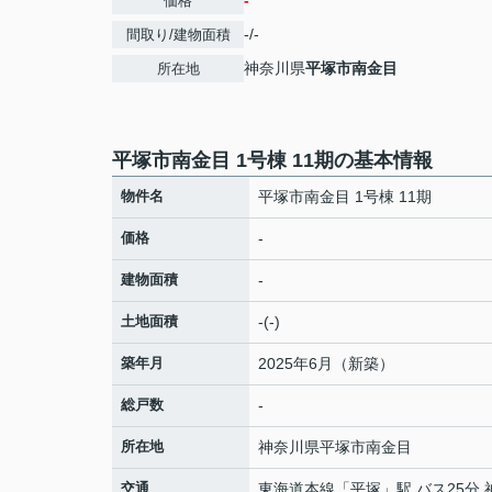
-
価格
-/-
間取り/建物面積
神奈川県
平塚市
南金目
所在地
平塚市南金目 1号棟 11期の基本情報
物件名
平塚市南金目 1号棟 11期
価格
-
建物面積
-
土地面積
-(-)
築年月
2025年6月（新築）
総戸数
-
所在地
神奈川県
平塚市
南金目
交通
東海道本線
「
平塚
」駅 バス25分