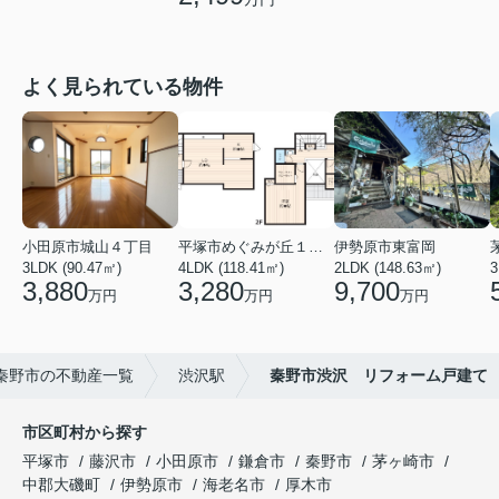
よく見られている物件
小田原市城山４丁目
平塚市めぐみが丘１丁目
伊勢原市東富岡
3LDK (90.47㎡)
4LDK (118.41㎡)
2LDK (148.63㎡)
3
3,880
3,280
9,700
万円
万円
万円
秦野市の不動産一覧
渋沢駅
秦野市渋沢 リフォーム戸建て
市区町村から探す
平塚市
藤沢市
小田原市
鎌倉市
秦野市
茅ヶ崎市
中郡大磯町
伊勢原市
海老名市
厚木市