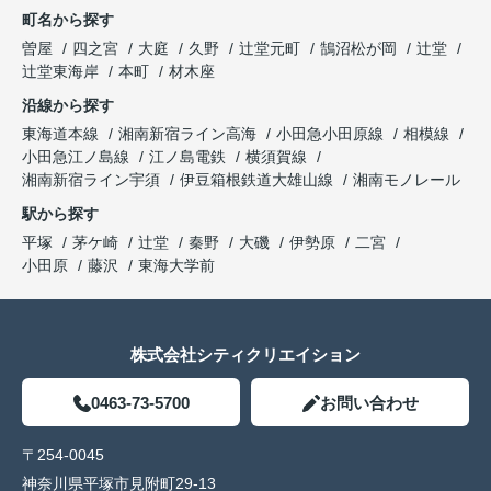
町名から探す
曽屋
四之宮
大庭
久野
辻堂元町
鵠沼松が岡
辻堂
辻堂東海岸
本町
材木座
沿線から探す
東海道本線
湘南新宿ライン高海
小田急小田原線
相模線
小田急江ノ島線
江ノ島電鉄
横須賀線
湘南新宿ライン宇須
伊豆箱根鉄道大雄山線
湘南モノレール
駅から探す
平塚
茅ケ崎
辻堂
秦野
大磯
伊勢原
二宮
小田原
藤沢
東海大学前
株式会社シティクリエイション
0463-73-5700
お問い合わせ
〒254-0045
神奈川県平塚市見附町29-13