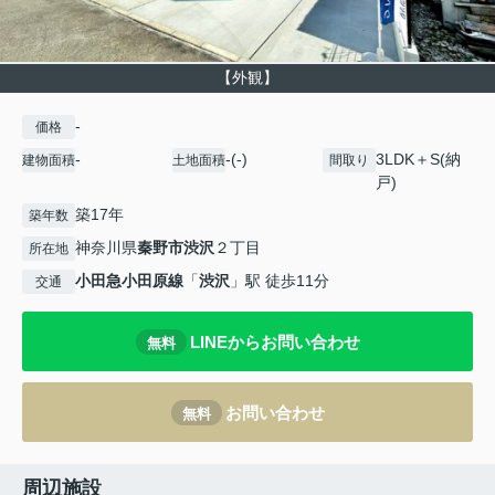
【外観】
-
価格
-
-(-)
3LDK＋S(納
建物面積
土地面積
間取り
戸)
築17年
築年数
神奈川県
秦野市
渋沢
２丁目
所在地
小田急小田原線
「
渋沢
」駅 徒歩11分
交通
LINEからお問い合わせ
無料
お問い合わせ
無料
周辺施設