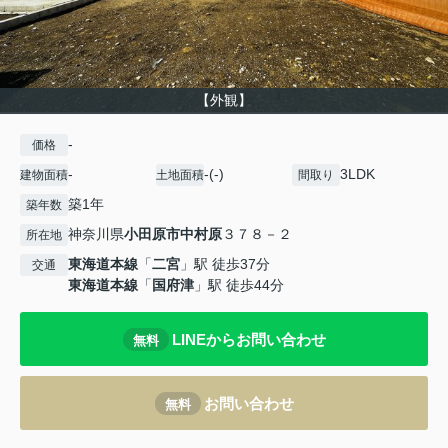
【外観】
-
価格
-
-(-)
3LDK
建物面積
土地面積
間取り
築1年
築年数
神奈川県
小田原市
中村原
３７８－２
所在地
東海道本線
「
二宮
」駅 徒歩37分
交通
東海道本線
「
国府津
」駅 徒歩44分
LINEからお問い合わせ
無料
お問い合わせ
無料