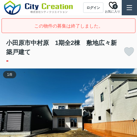
0
ログイン
お気に入り
この物件の募集は終了しました。
小田原市中村原 1期全2棟 敷地広々新
築戸建て
-
1
/
8