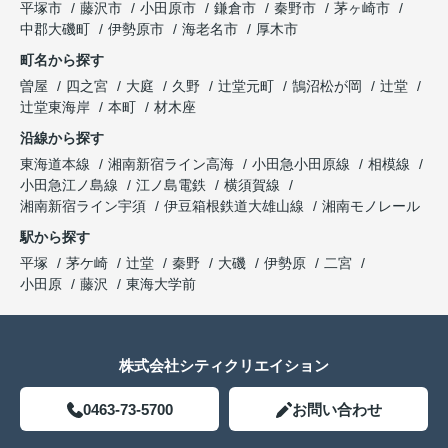
平塚市
藤沢市
小田原市
鎌倉市
秦野市
茅ヶ崎市
中郡大磯町
伊勢原市
海老名市
厚木市
町名から探す
曽屋
四之宮
大庭
久野
辻堂元町
鵠沼松が岡
辻堂
辻堂東海岸
本町
材木座
沿線から探す
東海道本線
湘南新宿ライン高海
小田急小田原線
相模線
小田急江ノ島線
江ノ島電鉄
横須賀線
湘南新宿ライン宇須
伊豆箱根鉄道大雄山線
湘南モノレール
駅から探す
平塚
茅ケ崎
辻堂
秦野
大磯
伊勢原
二宮
小田原
藤沢
東海大学前
株式会社シティクリエイション
0463-73-5700
お問い合わせ