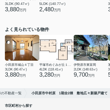
3LDK (90.47㎡)
5LDK (140.77㎡)
3
3,880
2,480
万円
万円
よく見られている物件
小田原市城山４丁目
平塚市めぐみが丘１丁目
伊勢原市東富岡
3LDK (90.47㎡)
4LDK (118.41㎡)
2LDK (148.63㎡)
3
3,880
3,280
9,700
万円
万円
万円
市の不動産一覧
小田原市中村原 1期全2棟 敷地広々新築戸建て
市区町村から探す