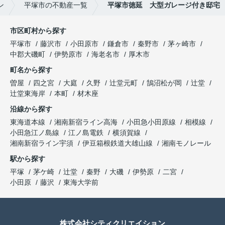
ン
平塚市の不動産一覧
平塚市徳延 大型ガレージ付き邸宅
市区町村から探す
平塚市
藤沢市
小田原市
鎌倉市
秦野市
茅ヶ崎市
中郡大磯町
伊勢原市
海老名市
厚木市
町名から探す
曽屋
四之宮
大庭
久野
辻堂元町
鵠沼松が岡
辻堂
辻堂東海岸
本町
材木座
沿線から探す
東海道本線
湘南新宿ライン高海
小田急小田原線
相模線
小田急江ノ島線
江ノ島電鉄
横須賀線
湘南新宿ライン宇須
伊豆箱根鉄道大雄山線
湘南モノレール
駅から探す
平塚
茅ケ崎
辻堂
秦野
大磯
伊勢原
二宮
小田原
藤沢
東海大学前
株式会社シティクリエイション