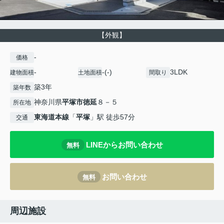
【外観】
-
価格
-
-(-)
3LDK
建物面積
土地面積
間取り
築3年
築年数
神奈川県
平塚市
徳延
８－５
所在地
東海道本線
「
平塚
」駅 徒歩57分
交通
LINEからお問い合わせ
無料
お問い合わせ
無料
周辺施設