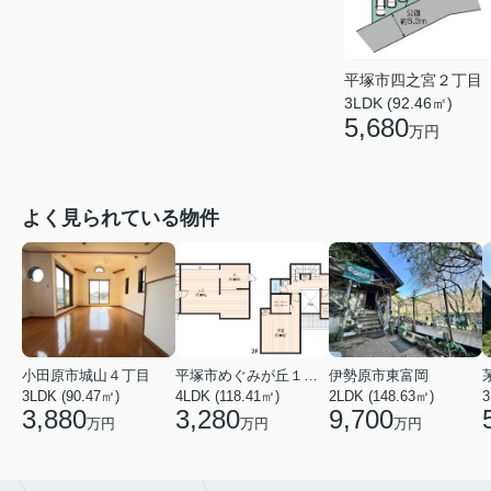
平塚市四之宮２丁目
3LDK (92.46㎡)
5,680
万円
よく見られている物件
小田原市城山４丁目
平塚市めぐみが丘１丁目
伊勢原市東富岡
3LDK (90.47㎡)
4LDK (118.41㎡)
2LDK (148.63㎡)
3
3,880
3,280
9,700
万円
万円
万円