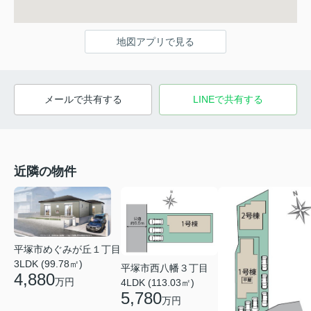
地図アプリで見る
メールで共有する
LINEで共有する
近隣の物件
平塚市めぐみが丘１丁目
3LDK (99.78㎡)
平塚市西八幡３丁目
4,880
万円
4LDK (113.03㎡)
5,780
万円