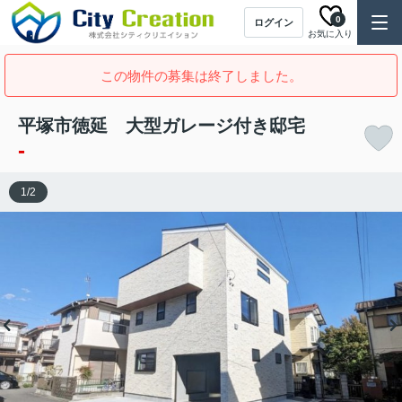
0
ログイン
お気に入り
この物件の募集は終了しました。
平塚市徳延 大型ガレージ付き邸宅
-
1
/
2