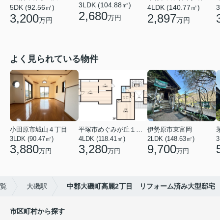
3LDK (104.88㎡)
5DK (92.56㎡)
4LDK (140.77㎡)
3
2,680
3,200
2,897
万円
万円
万円
よく見られている物件
小田原市城山４丁目
平塚市めぐみが丘１丁目
伊勢原市東富岡
3LDK (90.47㎡)
4LDK (118.41㎡)
2LDK (148.63㎡)
3
3,880
3,280
9,700
万円
万円
万円
覧
大磯駅
中郡大磯町高麗2丁目 リフォーム済み大型邸宅
市区町村から探す