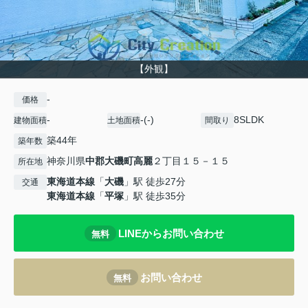
【外観】
-
価格
-
-(-)
8SLDK
建物面積
土地面積
間取り
築44年
築年数
神奈川県
中郡大磯町
高麗
２丁目１５－１５
所在地
東海道本線
「
大磯
」駅 徒歩27分
交通
東海道本線
「
平塚
」駅 徒歩35分
LINEからお問い合わせ
無料
お問い合わせ
無料