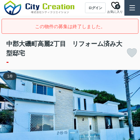
0
ログイン
お気に入り
この物件の募集は終了しました。
中郡大磯町高麗2丁目 リフォーム済み大
型邸宅
-
1
/
8