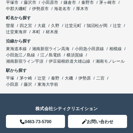
平塚市
藤沢市
小田原市
鎌倉市
秦野市
茅ヶ崎市
中郡大磯町
伊勢原市
海老名市
厚木市
町名から探す
曽屋
四之宮
大庭
久野
辻堂元町
鵠沼松が岡
辻堂
辻堂東海岸
本町
材木座
沿線から探す
東海道本線
湘南新宿ライン高海
小田急小田原線
相模線
小田急江ノ島線
江ノ島電鉄
横須賀線
湘南新宿ライン宇須
伊豆箱根鉄道大雄山線
湘南モノレール
駅から探す
平塚
茅ケ崎
辻堂
秦野
大磯
伊勢原
二宮
小田原
藤沢
東海大学前
株式会社シティクリエイション
0463-73-5700
お問い合わせ