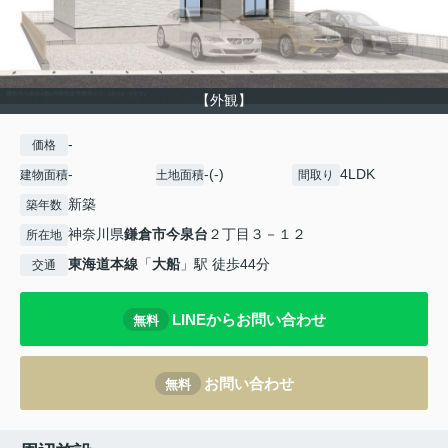
【外観】
-
価格
-
-(-)
4LDK
建物面積
土地面積
間取り
新築
築年数
神奈川県
鎌倉市
今泉台
２丁目３－１２
所在地
東海道本線
「
大船
」駅 徒歩44分
交通
LINEからお問い合わせ
無料
お問い合わせ
無料