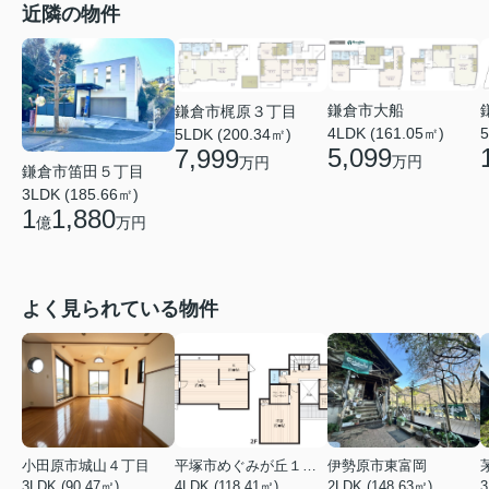
近隣の物件
鎌倉市大船
鎌倉市梶原３丁目
4LDK (161.05㎡)
5
5LDK (200.34㎡)
5,099
7,999
万円
万円
鎌倉市笛田５丁目
3LDK (185.66㎡)
1
1,880
億
万円
よく見られている物件
小田原市城山４丁目
平塚市めぐみが丘１丁目
伊勢原市東富岡
3LDK (90.47㎡)
4LDK (118.41㎡)
2LDK (148.63㎡)
3