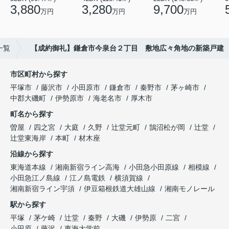
3,880
3,280
9,700
万円
万円
万円
一覧
【成約御礼】鎌倉市今泉台２丁目 敷地広々角地の新築戸建
市区町村から探す
平塚市
藤沢市
小田原市
鎌倉市
秦野市
茅ヶ崎市
中郡大磯町
伊勢原市
海老名市
厚木市
町名から探す
曽屋
四之宮
大庭
久野
辻堂元町
鵠沼松が岡
辻堂
辻堂東海岸
本町
材木座
沿線から探す
東海道本線
湘南新宿ライン高海
小田急小田原線
相模線
小田急江ノ島線
江ノ島電鉄
横須賀線
湘南新宿ライン宇須
伊豆箱根鉄道大雄山線
湘南モノレール
駅から探す
平塚
茅ケ崎
辻堂
秦野
大磯
伊勢原
二宮
小田原
藤沢
東海大学前