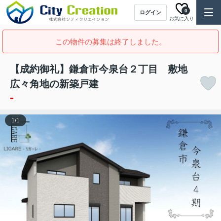
0
ログイン
お気に入り
この物件の募集は終了しました。
【成約御礼】鎌倉市今泉台２丁目 敷地
広々角地の新築戸建
-
1
/
1