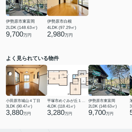
伊勢原市東富岡
伊勢原市白根
2LDK (148.63㎡)
4LDK (97.29㎡)
9,700
2,980
万円
万円
よく見られている物件
小田原市城山４丁目
平塚市めぐみが丘１丁目
伊勢原市東富岡
3LDK (90.47㎡)
4LDK (118.41㎡)
2LDK (148.63㎡)
3
3,880
3,280
9,700
万円
万円
万円