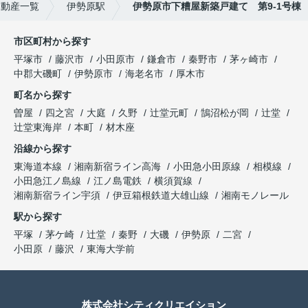
不動産一覧
伊勢原駅
伊勢原市下糟屋新築戸建て 第9-1号棟
市区町村から探す
平塚市
藤沢市
小田原市
鎌倉市
秦野市
茅ヶ崎市
中郡大磯町
伊勢原市
海老名市
厚木市
町名から探す
曽屋
四之宮
大庭
久野
辻堂元町
鵠沼松が岡
辻堂
辻堂東海岸
本町
材木座
沿線から探す
東海道本線
湘南新宿ライン高海
小田急小田原線
相模線
小田急江ノ島線
江ノ島電鉄
横須賀線
湘南新宿ライン宇須
伊豆箱根鉄道大雄山線
湘南モノレール
駅から探す
平塚
茅ケ崎
辻堂
秦野
大磯
伊勢原
二宮
小田原
藤沢
東海大学前
株式会社シティクリエイション