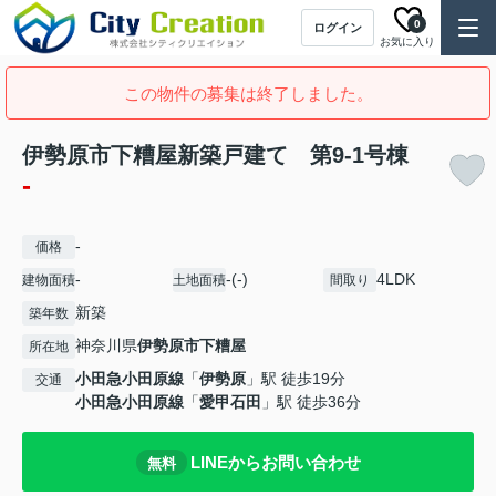
0
ログイン
お気に入り
この物件の募集は終了しました。
伊勢原市下糟屋新築戸建て 第9-1号棟
-
-
価格
-
-(-)
4LDK
建物面積
土地面積
間取り
新築
築年数
神奈川県
伊勢原市
下糟屋
所在地
小田急小田原線
「
伊勢原
」駅 徒歩19分
交通
小田急小田原線
「
愛甲石田
」駅 徒歩36分
LINEからお問い合わせ
無料