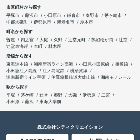
市区町村から探す
平塚市
藤沢市
小田原市
鎌倉市
秦野市
茅ヶ崎市
中郡大磯町
伊勢原市
海老名市
厚木市
町名から探す
曽屋
四之宮
大庭
久野
辻堂元町
鵠沼松が岡
辻堂
辻堂東海岸
本町
材木座
沿線から探す
東海道本線
湘南新宿ライン高海
小田急小田原線
相模線
小田急江ノ島線
江ノ島電鉄
横須賀線
湘南新宿ライン宇須
伊豆箱根鉄道大雄山線
湘南モノレール
駅から探す
平塚
茅ケ崎
辻堂
秦野
大磯
伊勢原
二宮
小田原
藤沢
東海大学前
株式会社シティクリエイション