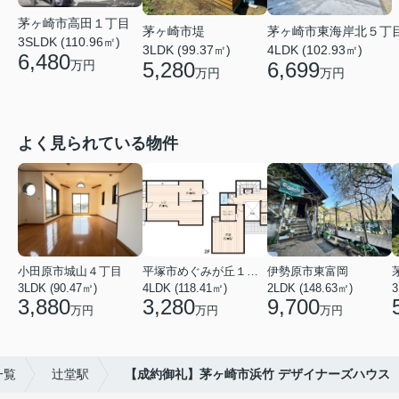
茅ヶ崎市高田１丁目
茅ヶ崎市堤
茅ヶ崎市東海岸北５丁
3SLDK (110.96㎡)
3LDK (99.37㎡)
4LDK (102.93㎡)
6,480
5,280
6,699
万円
万円
万円
よく見られている物件
小田原市城山４丁目
平塚市めぐみが丘１丁目
伊勢原市東富岡
3LDK (90.47㎡)
4LDK (118.41㎡)
2LDK (148.63㎡)
3
3,880
3,280
9,700
万円
万円
万円
一覧
辻堂駅
【成約御礼】茅ヶ崎市浜竹 デザイナーズハウス