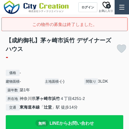
0
ログイン
お気に入り
この物件の募集は終了しました。
【成約御礼】茅ヶ崎市浜竹 デザイナーズ
ハウス
-
-
価格
-
-(-)
3LDK
建物面積
土地面積
間取り
築1年
築年数
神奈川県
茅ヶ崎市
浜竹
４丁目4251-2
所在地
東海道本線
「
辻堂
」駅 徒歩14分
交通
LINEからお問い合わせ
無料