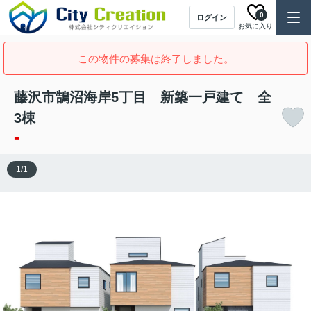
0
ログイン
お気に入り
この物件の募集は終了しました。
藤沢市鵠沼海岸5丁目 新築一戸建て 全
3棟
-
1
/
1