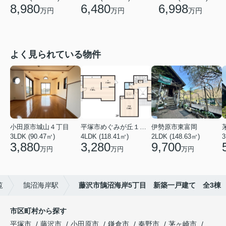
8,980
6,480
6,998
万円
万円
万円
よく見られている物件
小田原市城山４丁目
平塚市めぐみが丘１丁目
伊勢原市東富岡
3LDK (90.47㎡)
4LDK (118.41㎡)
2LDK (148.63㎡)
3
3,880
3,280
9,700
万円
万円
万円
覧
鵠沼海岸駅
藤沢市鵠沼海岸5丁目 新築一戸建て 全3棟
市区町村から探す
平塚市
藤沢市
小田原市
鎌倉市
秦野市
茅ヶ崎市