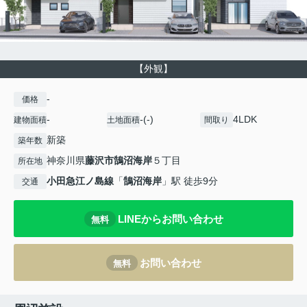
【外観】
-
価格
-
-(-)
4LDK
建物面積
土地面積
間取り
新築
築年数
神奈川県
藤沢市
鵠沼海岸
５丁目
所在地
小田急江ノ島線
「
鵠沼海岸
」駅 徒歩9分
交通
LINEからお問い合わせ
無料
お問い合わせ
無料