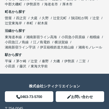
中郡大磯町
伊勢原市
海老名市
厚木市
町名から探す
曽屋
四之宮
大庭
久野
辻堂元町
鵠沼松が岡
辻堂
辻堂東海岸
本町
材木座
沿線から探す
東海道本線
湘南新宿ライン高海
小田急小田原線
相模線
小田急江ノ島線
江ノ島電鉄
横須賀線
湘南新宿ライン宇須
伊豆箱根鉄道大雄山線
湘南モノレール
駅から探す
平塚
茅ケ崎
辻堂
秦野
大磯
伊勢原
二宮
小田原
藤沢
東海大学前
株式会社シティクリエイション
0463-73-5700
お問い合わせ
〒254-0045