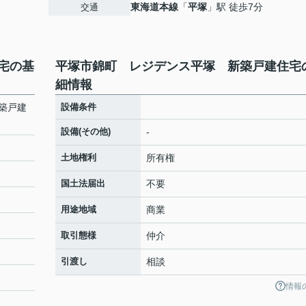
東海道本線
「
平塚
」駅 徒歩7分
交通
宅の基
平塚市錦町 レジデンス平塚 新築戸建住宅
細情報
築戸建
設備条件
設備(その他)
-
土地権利
所有権
国土法届出
不要
用途地域
商業
取引態様
仲介
引渡し
相談
情報