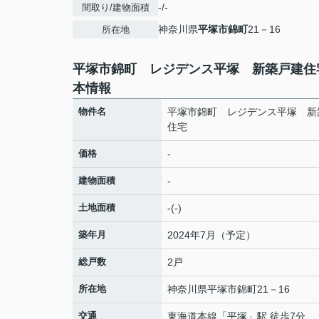
-/-
間取り/建物面積
神奈川県
平塚市
錦町
21－16
所在地
平塚市錦町 レジデンス平塚 新築戸建住
本情報
物件名
平塚市錦町 レジデンス平塚 新
住宅
価格
-
建物面積
-
土地面積
-(-)
築年月
2024年7月（予定）
総戸数
2戸
所在地
神奈川県
平塚市
錦町
21－16
交通
東海道本線
「
平塚
」駅 徒歩7分