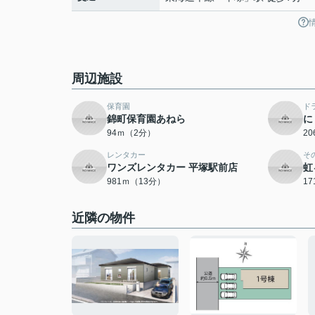
周辺施設
保育園
ド
錦町保育園あねら
に
94ｍ（2分）
2
レンタカー
そ
ワンズレンタカー 平塚駅前店
虹
981ｍ（13分）
1
近隣の物件