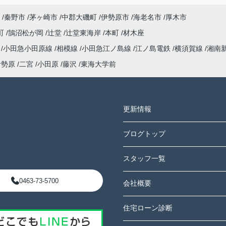
秦野市
茅ヶ崎市
中郡大磯町
伊勢原市
海老名市
厚木市
町
鵠沼松が岡
辻堂
辻堂東海岸
本町
材木座
海
小田急小田原線
相模線
小田急江ノ島線
江ノ島電鉄
横須賀線
湘南
伊勢原
二宮
小田原
藤沢
東海大学前
更新情報
ブログトップ
スタッフ一覧
0463-73-5700
会社概要
住宅ローン診断