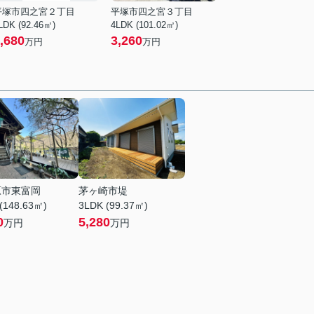
平塚市四之宮２丁目
平塚市四之宮３丁目
LDK (92.46㎡)
4LDK (101.02㎡)
,680
3,260
万円
万円
原市東富岡
茅ヶ崎市堤
(148.63㎡)
3LDK (99.37㎡)
0
5,280
万円
万円