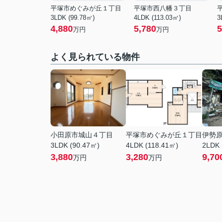
平塚市めぐみが丘１丁目
平塚市西八幡３丁目
3LDK (99.78㎡)
4LDK (113.03㎡)
3
4,880
5,780
5
万円
万円
よく見られている物件
小田原市城山４丁目
平塚市めぐみが丘１丁目
伊勢
3LDK (90.47㎡)
4LDK (118.41㎡)
2LDK 
3,880
3,280
9,70
万円
万円