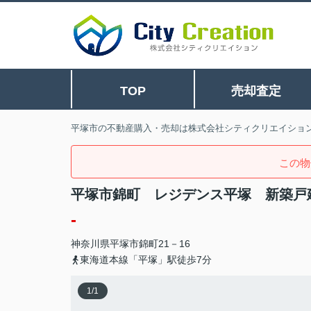
TOP
売却査定
平塚市の不動産購入・売却は株式会社シティクリエイショ
この物
平塚市錦町 レジデンス平塚 新築戸
-
神奈川県
平塚市
錦町
21－16
東海道本線「平塚」駅徒歩7分
1
/
1