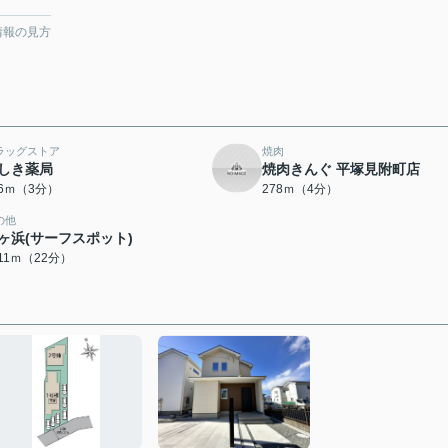
情報の見方
ラッグストア
焼肉
しき薬局
焼肉きんぐ 平塚見附町店
06ｍ（3分）
278ｍ（4分）
の他
ヶ浜(サーフスポット)
711ｍ（22分）