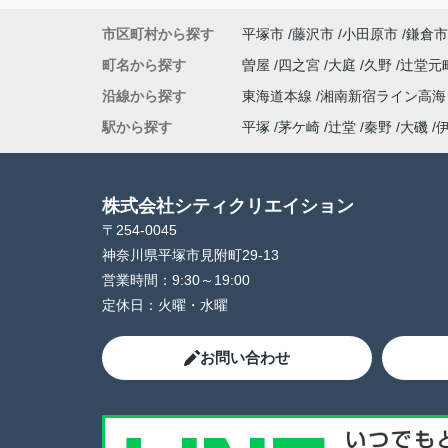
市区町村から探す
平塚市
藤沢市
小田原市
鎌倉市
町名から探す
曽屋
四之宮
大庭
久野
辻堂元
沿線から探す
東海道本線
湘南新宿ライン高
駅から探す
平塚
茅ケ崎
辻堂
秦野
大磯
株式会社シティクリエイション
〒254-0045
神奈川県平塚市見附町29-13
営業時間：
9:30～19:00
定休日：
火曜・水曜
お問い合わせ