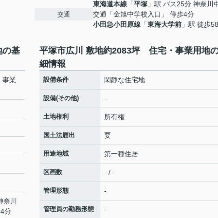
東海道本線
「
平塚
」駅 バス25分 神奈川
交通「金旭中学校入口」 停歩4分
交通
小田急小田原線
「
東海大学前
」駅 徒歩5
地の基
平塚市広川 敷地約2083坪 住宅・事業用地
細情報
・事業
設備条件
閑静な住宅地
設備(その他)
-
土地権利
所有権
国土法届出
要
用途地域
第一種住居
区画数
- / -
管理形態
-
 神奈川
管理員の勤務形態
-
4分