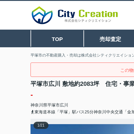
TOP
売却査定
平塚市の不動産購入・売却は株式会社シティクリエイショ
この物
平塚市広川 敷地約2083坪 住宅・事
-
神奈川県
平塚市
広川
東海道本線「平塚」駅バス25分神奈川中央交通「金
1
/
21