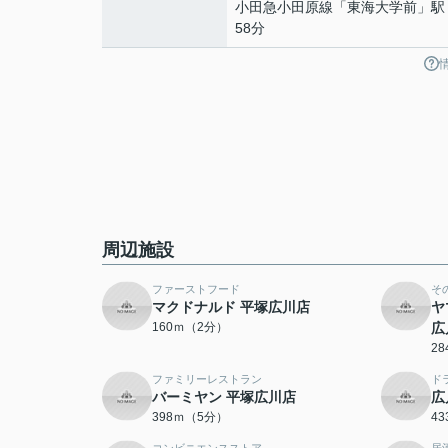
小田急小田原線
「
東海大学前
」駅
58分
周辺施設
ファーストフード
そ
マクドナルド 平塚広川店
ヤ
160ｍ（2分）
広
2
ファミリーレストラン
ド
バーミヤン 平塚広川店
広
398ｍ（5分）
4