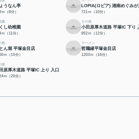
酒屋
スーパー
ょうなん亭
LOPIA(ロピア) 湘南めぐみ
38ｍ（8分）
721ｍ（10分）
稚園
その他
くし幼稚園
小田原厚木道路 平塚IC 下り 
44ｍ（11分）
952ｍ（12分）
の他
ラーメン
とん堀 平塚金目店
哲麺縁平塚金目店
200ｍ（15分）
1203ｍ（16分）
の他
田原厚木道路 平塚IC 上り 入口
524ｍ（20分）