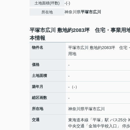
-(-)
土地面積(坪数)
神奈川県
平塚市
広川
所在地
平塚市広川 敷地約2083坪 住宅・事業用
本情報
物件名
平塚市広川 敷地約2083坪 住宅
用地
価格
-
土地面積
-
築年月
-（-）
総区画数
-
所在地
神奈川県
平塚市
広川
交通
東海道本線
「
平塚
」駅 バス25分
中央交通「金旭中学校入口」 停歩