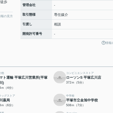
 徒歩
管理会社
-
取引態様
専任媒介
情報の見方
引渡し
相談
開発許可番号
-
情報
の他
コンビニエンスストア
マト運輸 平塚広川営業所(平塚
ローソンS 平塚広川店
川)
372ｍ（5分）
84ｍ（4分）
ラッグストア
中学校
川薬局
平塚市立金旭中学校
33ｍ（6分）
508ｍ（7分）