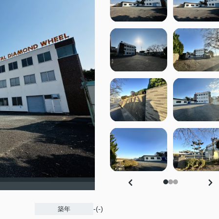
-(-)
築年