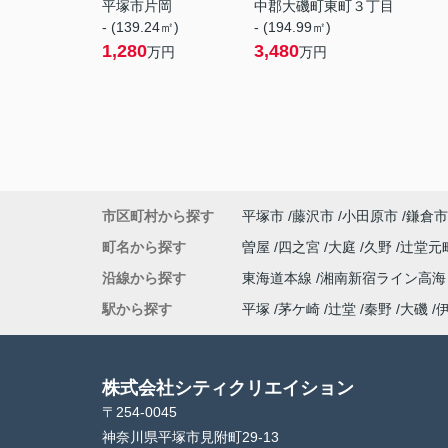
平塚市片岡
中郡大磯町東町３丁目
- (139.24㎡)
- (194.99㎡)
1,280
3,480
万円
万円
市区町村から探す
平塚市
藤沢市
小田原市
鎌倉市
町名から探す
曽屋
四之宮
大庭
久野
辻堂元
沿線から探す
東海道本線
湘南新宿ライン高
駅から探す
平塚
茅ケ崎
辻堂
秦野
大磯
株式会社シティクリエイション
〒254-0045
神奈川県平塚市見附町29-13