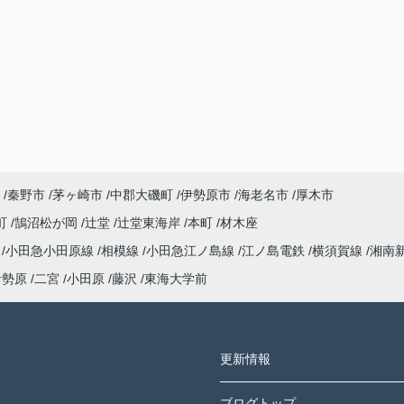
秦野市
茅ヶ崎市
中郡大磯町
伊勢原市
海老名市
厚木市
町
鵠沼松が岡
辻堂
辻堂東海岸
本町
材木座
海
小田急小田原線
相模線
小田急江ノ島線
江ノ島電鉄
横須賀線
湘南
伊勢原
二宮
小田原
藤沢
東海大学前
更新情報
ブログトップ