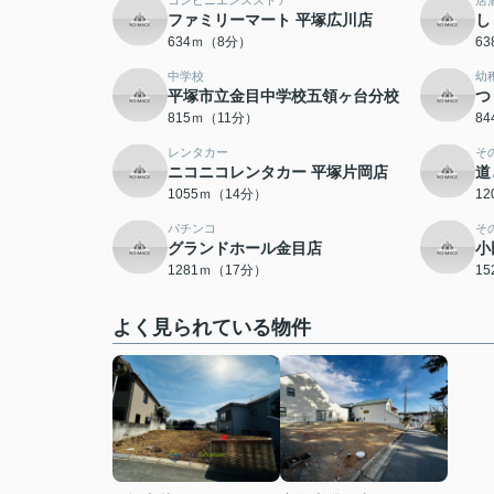
コンビニエンスストア
居
ファミリーマート 平塚広川店
し
634ｍ（8分）
6
中学校
幼
平塚市立金目中学校五領ヶ台分校
つ
815ｍ（11分）
8
レンタカー
そ
ニコニコレンタカー 平塚片岡店
道
1055ｍ（14分）
1
パチンコ
そ
グランドホール金目店
小
1281ｍ（17分）
1
よく見られている物件