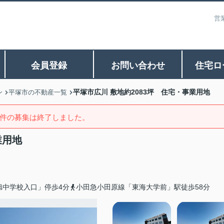
営
会員登録
お問い合わせ
住宅ロ
平塚市広川 敷地約2083坪 住宅・事業用地
ン
平塚市の不動産一覧
件の募集は終了しました。
業用地
旭中学校入口」停歩4分
小田急小田原線「東海大学前」駅徒歩58分