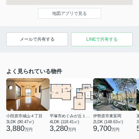
地図アプリで見る
メールで共有する
LINEで共有する
よく見られている物件
小田原市城山４丁目
平塚市めぐみが丘１丁目
伊勢原市東富岡
3LDK (90.47㎡)
4LDK (118.41㎡)
2LDK (148.63㎡)
3
3,880
3,280
9,700
万円
万円
万円