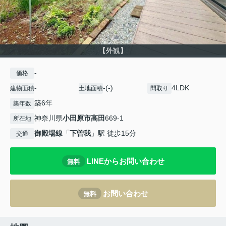
【外観】
-
価格
-
-(-)
4LDK
建物面積
土地面積
間取り
築6年
築年数
神奈川県
小田原市
高田
669-1
所在地
御殿場線
「
下曽我
」駅 徒歩15分
交通
LINEからお問い合わせ
無料
お問い合わせ
無料