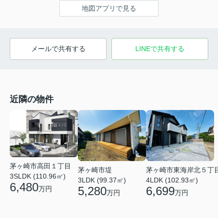
地図アプリで見る
メールで共有する
LINEで共有する
近隣の物件
茅ヶ崎市高田１丁目
茅ヶ崎市堤
茅ヶ崎市東海岸北５丁
3SLDK (110.96㎡)
3LDK (99.37㎡)
4LDK (102.93㎡)
6,480
5,280
6,699
万円
万円
万円