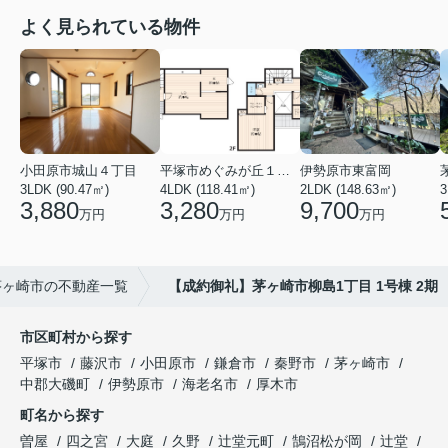
よく見られている物件
小田原市城山４丁目
平塚市めぐみが丘１丁目
伊勢原市東富岡
3LDK (90.47㎡)
4LDK (118.41㎡)
2LDK (148.63㎡)
3
3,880
3,280
9,700
万円
万円
万円
茅ヶ崎市の不動産一覧
【成約御礼】茅ヶ崎市柳島1丁目 1号棟 2期
市区町村から探す
平塚市
藤沢市
小田原市
鎌倉市
秦野市
茅ヶ崎市
中郡大磯町
伊勢原市
海老名市
厚木市
町名から探す
曽屋
四之宮
大庭
久野
辻堂元町
鵠沼松が岡
辻堂