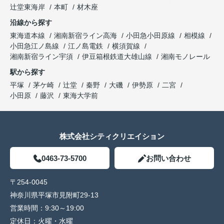
辻堂東海岸
本町
材木座
沿線から探す
東海道本線
湘南新宿ライン高海
小田急小田原線
相模線
小田急江ノ島線
江ノ島電鉄
横須賀線
湘南新宿ライン宇須
伊豆箱根鉄道大雄山線
湘南モノレール
駅から探す
平塚
茅ケ崎
辻堂
秦野
大磯
伊勢原
二宮
小田原
藤沢
東海大学前
株式会社シティクリエイション
0463-73-5700
お問い合わせ
〒254-0045
神奈川県平塚市見附町29-13
営業時間：
9:30～19:00
定休日：
火曜・水曜