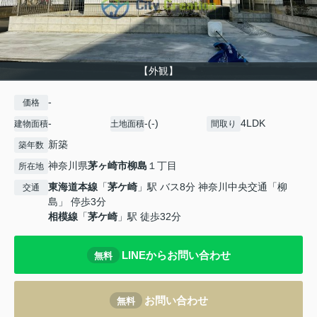
【外観】
-
価格
-
-(-)
4LDK
建物面積
土地面積
間取り
新築
築年数
神奈川県
茅ヶ崎市
柳島
１丁目
所在地
東海道本線
「
茅ケ崎
」駅 バス8分 神奈川中央交通「柳
交通
島」 停歩3分
相模線
「
茅ケ崎
」駅 徒歩32分
LINEからお問い合わせ
無料
お問い合わせ
無料