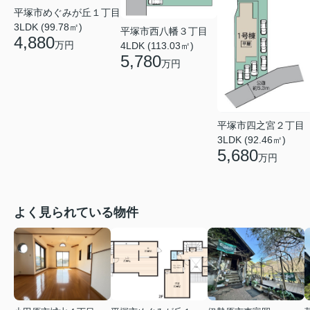
平塚市めぐみが丘１丁目
3LDK (99.78㎡)
平塚市西八幡３丁目
4,880
万円
4LDK (113.03㎡)
5,780
万円
平塚市四之宮２丁目
3LDK (92.46㎡)
5,680
万円
よく見られている物件