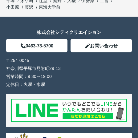
平塚
茅ケ崎
辻堂
秦野
大磯
伊勢原
二宮
小田原
藤沢
東海大学前
株式会社シティクリエイション
0463-73-5700
お問い合わせ
〒254-0045
神奈川県平塚市見附町29-13
営業時間：
9:30～19:00
定休日：
火曜・水曜