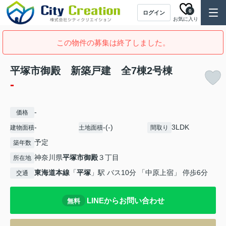
0
ログイン
お気に入り
この物件の募集は終了しました。
平塚市御殿 新築戸建 全7棟2号棟
-
-
価格
-
-(-)
3LDK
建物面積
土地面積
間取り
予定
築年数
神奈川県
平塚市
御殿
３丁目
所在地
東海道本線
「
平塚
」駅 バス10分 「中原上宿」 停歩6分
交通
LINEからお問い合わせ
無料