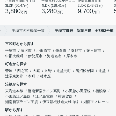
小田原市城山４丁目
平塚市めぐみが丘１丁目
伊勢原市東富岡
3LDK (90.47㎡)
4LDK (118.41㎡)
2LDK (148.63㎡)
3
3,880
3,280
9,700
万円
万円
万円
ン
平塚市の不動産一覧
平塚市御殿 新築戸建 全7棟2号棟
市区町村から探す
平塚市
藤沢市
小田原市
鎌倉市
秦野市
茅ヶ崎市
中郡大磯町
伊勢原市
海老名市
厚木市
町名から探す
曽屋
四之宮
大庭
久野
辻堂元町
鵠沼松が岡
辻堂
辻堂東海岸
本町
材木座
沿線から探す
東海道本線
湘南新宿ライン高海
小田急小田原線
相模線
小田急江ノ島線
江ノ島電鉄
横須賀線
湘南新宿ライン宇須
伊豆箱根鉄道大雄山線
湘南モノレール
駅から探す