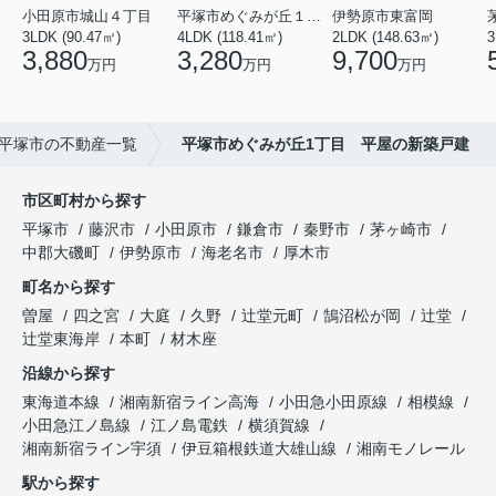
小田原市城山４丁目
平塚市めぐみが丘１丁目
伊勢原市東富岡
3LDK (90.47㎡)
4LDK (118.41㎡)
2LDK (148.63㎡)
3
3,880
3,280
9,700
万円
万円
万円
平塚市の不動産一覧
平塚市めぐみが丘1丁目 平屋の新築戸建
市区町村から探す
平塚市
藤沢市
小田原市
鎌倉市
秦野市
茅ヶ崎市
中郡大磯町
伊勢原市
海老名市
厚木市
町名から探す
曽屋
四之宮
大庭
久野
辻堂元町
鵠沼松が岡
辻堂
辻堂東海岸
本町
材木座
沿線から探す
東海道本線
湘南新宿ライン高海
小田急小田原線
相模線
小田急江ノ島線
江ノ島電鉄
横須賀線
湘南新宿ライン宇須
伊豆箱根鉄道大雄山線
湘南モノレール
駅から探す