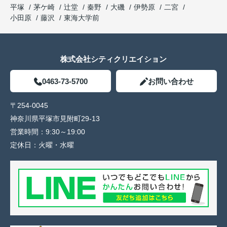
平塚
茅ケ崎
辻堂
秦野
大磯
伊勢原
二宮
小田原
藤沢
東海大学前
株式会社シティクリエイション
0463-73-5700
お問い合わせ
〒254-0045
神奈川県平塚市見附町29-13
営業時間：
9:30～19:00
定休日：
火曜・水曜