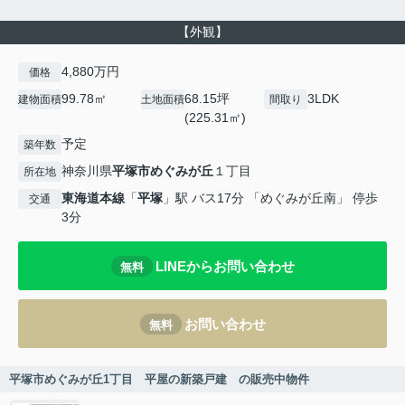
【外観】
4,880万円
価格
99.78㎡
68.15坪
3LDK
建物面積
土地面積
間取り
(225.31㎡)
予定
築年数
神奈川県
平塚市
めぐみが丘
１丁目
所在地
東海道本線
「
平塚
」駅 バス17分 「めぐみが丘南」 停歩
交通
3分
LINEからお問い合わせ
無料
お問い合わせ
無料
平塚市めぐみが丘1丁目 平屋の新築戸建 の販売中物件