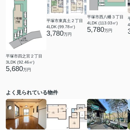
平塚市西八幡３丁目
平塚市東真土２丁目
4LDK (113.03㎡)
4
4LDK (99.78㎡)
5,780
万円
3,780
万円
平塚市四之宮２丁目
3LDK (92.46㎡)
5,680
万円
よく見られている物件