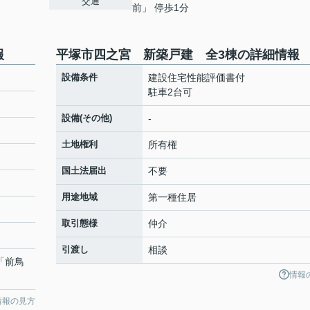
交通
前」 停歩1分
報
平塚市四之宮 新築戸建 全3棟の詳細情報
設備条件
建設住宅性能評価書付
駐車2台可
設備(その他)
-
土地権利
所有権
国土法届出
不要
用途地域
第一種住居
取引態様
仲介
引渡し
相談
 「前鳥
情報
情報の見方