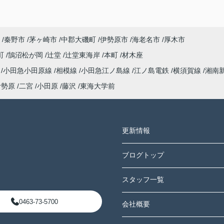
秦野市
茅ヶ崎市
中郡大磯町
伊勢原市
海老名市
厚木市
町
鵠沼松が岡
辻堂
辻堂東海岸
本町
材木座
海
小田急小田原線
相模線
小田急江ノ島線
江ノ島電鉄
横須賀線
湘南
伊勢原
二宮
小田原
藤沢
東海大学前
更新情報
ブログトップ
スタッフ一覧
0463-73-5700
会社概要