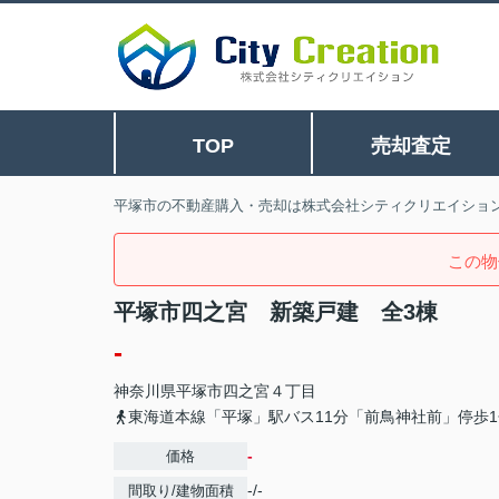
TOP
売却査定
平塚市の不動産購入・売却は株式会社シティクリエイショ
この物
平塚市四之宮 新築戸建 全3棟
-
神奈川県
平塚市
四之宮
４丁目
東海道本線「平塚」駅バス11分「前鳥神社前」停歩1
-
価格
-/-
間取り/建物面積