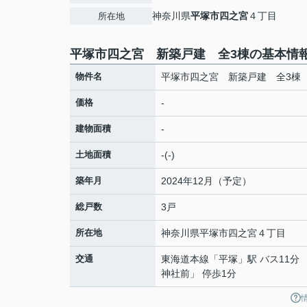
神奈川県
平塚市
四之宮
４丁目
所在地
平塚市四之宮 新築戸建 全3棟の基本情
物件名
平塚市四之宮 新築戸建 全3棟
価格
-
建物面積
-
土地面積
-(-)
築年月
2024年12月（予定）
総戸数
3戸
所在地
神奈川県
平塚市
四之宮
４丁目
交通
東海道本線
「
平塚
」駅 バス11分
神社前」 停歩1分