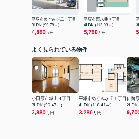
平塚市めぐみが丘１丁目
平塚市西八幡３丁目
3LDK (99.78㎡)
4LDK (113.03㎡)
3
4,880
5,780
5
万円
万円
よく見られている物件
小田原市城山４丁目
平塚市めぐみが丘１丁目
伊勢
3LDK (90.47㎡)
4LDK (118.41㎡)
2LDK 
3,880
3,280
9,70
万円
万円