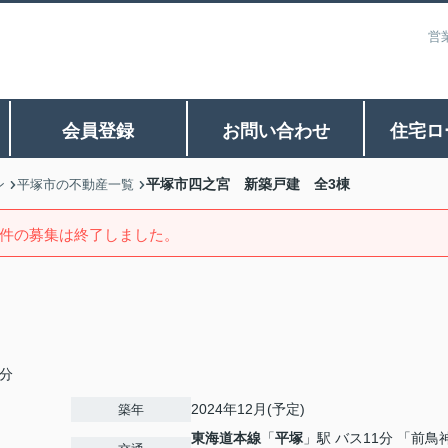
営
会員登録
お問い合わせ
住宅ロ
平塚市四之宮 新築戸建 全3棟
ン
平塚市の不動産一覧
件の募集は終了しました。
分
2024年12月(予定)
築年
東海道本線
「
平塚
」駅 バス11分 「前鳥