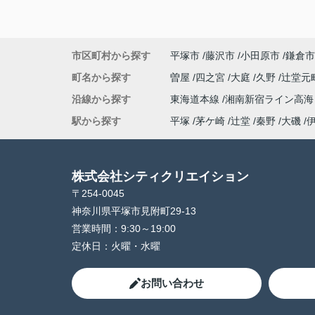
市区町村から探す
平塚市
藤沢市
小田原市
鎌倉市
町名から探す
曽屋
四之宮
大庭
久野
辻堂元
沿線から探す
東海道本線
湘南新宿ライン高
駅から探す
平塚
茅ケ崎
辻堂
秦野
大磯
株式会社シティクリエイション
〒254-0045
神奈川県平塚市見附町29-13
営業時間：
9:30～19:00
定休日：
火曜・水曜
お問い合わせ