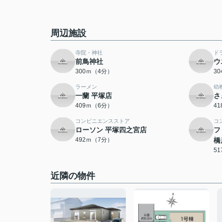
周辺施設
寺院・神社
ド
前鳥神社
ウ
300ｍ（4分）
3
ラーメン
幼
一蘭 平塚店
さ
409ｍ（6分）
4
コンビニエンスストア
コ
ローソン 平塚四之宮店
フ
492ｍ（7分）
橋
5
近隣の物件