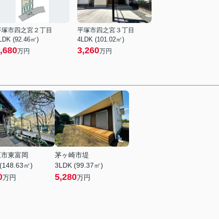
平塚市四之宮２丁目
平塚市四之宮３丁目
LDK (92.46㎡)
4LDK (101.02㎡)
,680
3,260
万円
万円
原市東富岡
茅ヶ崎市堤
(148.63㎡)
3LDK (99.37㎡)
0
5,280
万円
万円