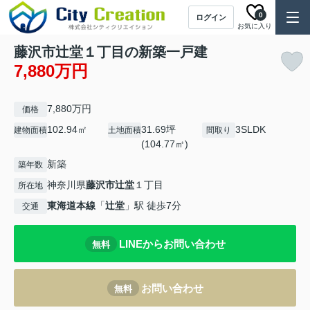
0
ログイン
お気に入り
藤沢市辻堂１丁目の新築一戸建
7,880万円
7,880万円
価格
102.94㎡
31.69坪
3SLDK
建物面積
土地面積
間取り
(104.77㎡)
新築
築年数
神奈川県
藤沢市
辻堂
１丁目
所在地
東海道本線
「
辻堂
」駅 徒歩7分
交通
LINEからお問い合わせ
無料
お問い合わせ
無料