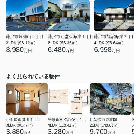
藤沢市片瀬山１丁目
藤沢市辻堂東海岸１丁目
藤沢市鵠沼海岸７丁
3LDK (98.12㎡)
2LDK (93.36㎡)
4LDK (95.64㎡)
8,980
6,480
6,998
万円
万円
万円
よく見られている物件
小田原市城山４丁目
平塚市めぐみが丘１丁目
伊勢原市東富岡
3LDK (90.47㎡)
4LDK (118.41㎡)
2LDK (148.63㎡)
3
3,880
3,280
9,700
万円
万円
万円