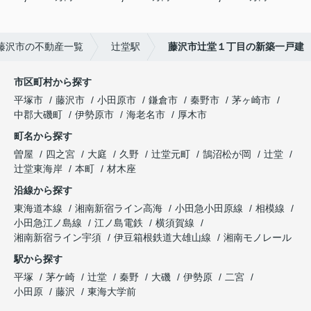
藤沢市の不動産一覧
辻堂駅
藤沢市辻堂１丁目の新築一戸建
市区町村から探す
平塚市
藤沢市
小田原市
鎌倉市
秦野市
茅ヶ崎市
中郡大磯町
伊勢原市
海老名市
厚木市
町名から探す
曽屋
四之宮
大庭
久野
辻堂元町
鵠沼松が岡
辻堂
辻堂東海岸
本町
材木座
沿線から探す
東海道本線
湘南新宿ライン高海
小田急小田原線
相模線
小田急江ノ島線
江ノ島電鉄
横須賀線
湘南新宿ライン宇須
伊豆箱根鉄道大雄山線
湘南モノレール
駅から探す
平塚
茅ケ崎
辻堂
秦野
大磯
伊勢原
二宮
小田原
藤沢
東海大学前