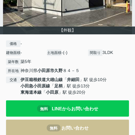
【外観】
-
価格
-
-(-)
3LDK
建物面積
土地面積
間取り
築5年
築年数
神奈川県
小田原市
久野
８４－５
所在地
伊豆箱根鉄道大雄山線
「
井細田
」駅 徒歩10分
交通
小田急小田原線
「
足柄
」駅 徒歩13分
東海道本線
「
小田原
」駅 徒歩20分
LINEからお問い合わせ
無料
お問い合わせ
無料