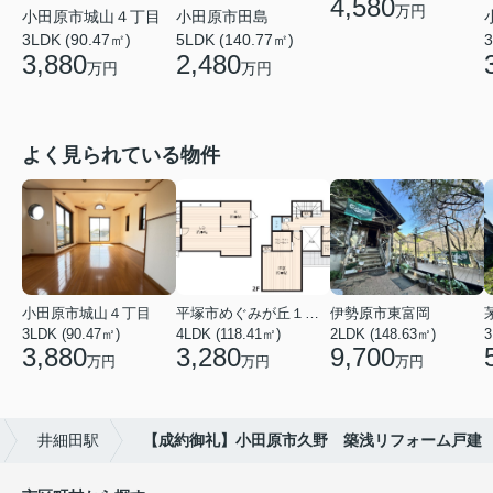
4,580
万円
小田原市城山４丁目
小田原市田島
3LDK (90.47㎡)
5LDK (140.77㎡)
3
3,880
2,480
万円
万円
よく見られている物件
小田原市城山４丁目
平塚市めぐみが丘１丁目
伊勢原市東富岡
3LDK (90.47㎡)
4LDK (118.41㎡)
2LDK (148.63㎡)
3
3,880
3,280
9,700
万円
万円
万円
井細田駅
【成約御礼】小田原市久野 築浅リフォーム戸建