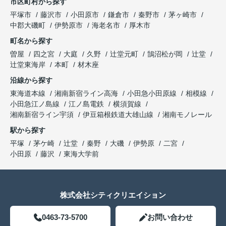
市区町村から探す
平塚市
藤沢市
小田原市
鎌倉市
秦野市
茅ヶ崎市
中郡大磯町
伊勢原市
海老名市
厚木市
町名から探す
曽屋
四之宮
大庭
久野
辻堂元町
鵠沼松が岡
辻堂
辻堂東海岸
本町
材木座
沿線から探す
東海道本線
湘南新宿ライン高海
小田急小田原線
相模線
小田急江ノ島線
江ノ島電鉄
横須賀線
湘南新宿ライン宇須
伊豆箱根鉄道大雄山線
湘南モノレール
駅から探す
平塚
茅ケ崎
辻堂
秦野
大磯
伊勢原
二宮
小田原
藤沢
東海大学前
株式会社シティクリエイション
0463-73-5700
お問い合わせ