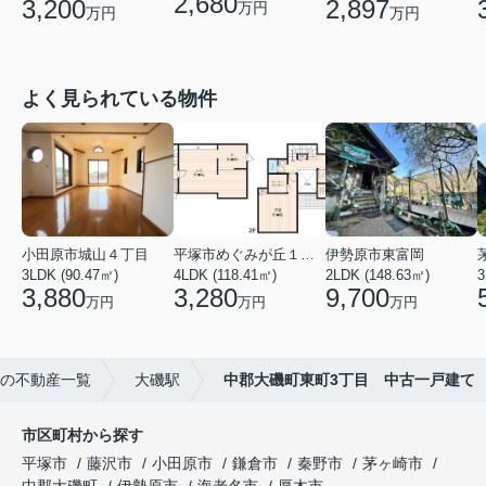
2,680
3,200
2,897
万円
万円
万円
よく見られている物件
小田原市城山４丁目
平塚市めぐみが丘１丁目
伊勢原市東富岡
3LDK (90.47㎡)
4LDK (118.41㎡)
2LDK (148.63㎡)
3
3,880
3,280
9,700
万円
万円
万円
の不動産一覧
大磯駅
中郡大磯町東町3丁目 中古一戸建て
市区町村から探す
平塚市
藤沢市
小田原市
鎌倉市
秦野市
茅ヶ崎市