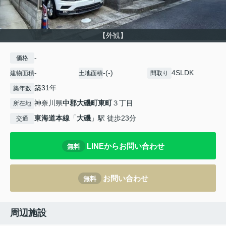
【外観】
-
価格
-
-(-)
4SLDK
建物面積
土地面積
間取り
築31年
築年数
神奈川県
中郡大磯町
東町
３丁目
所在地
東海道本線
「
大磯
」駅 徒歩23分
交通
LINEからお問い合わせ
無料
お問い合わせ
無料
周辺施設