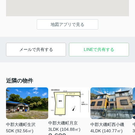
地図アプリで見る
メールで共有する
LINEで共有する
近隣の物件
中郡大磯町月京
中郡大磯町生沢
中郡大磯町西小磯
3LDK (104.88㎡)
5DK (92.56㎡)
4LDK (140.77㎡)
3