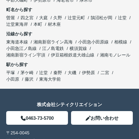
中郡大磯町
伊勢原市
海老名市
厚木市
町名から探す
曽屋
四之宮
大庭
久野
辻堂元町
鵠沼松が岡
辻堂
辻堂東海岸
本町
材木座
沿線から探す
東海道本線
湘南新宿ライン高海
小田急小田原線
相模線
小田急江ノ島線
江ノ島電鉄
横須賀線
湘南新宿ライン宇須
伊豆箱根鉄道大雄山線
湘南モノレール
駅から探す
平塚
茅ケ崎
辻堂
秦野
大磯
伊勢原
二宮
小田原
藤沢
東海大学前
株式会社シティクリエイション
0463-73-5700
お問い合わせ
〒254-0045