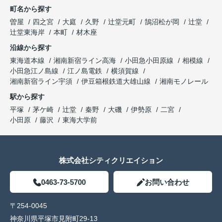
町名から探す
曽屋
四之宮
大庭
久野
辻堂元町
鵠沼松が岡
辻堂
辻堂東海岸
本町
材木座
沿線から探す
東海道本線
湘南新宿ライン高海
小田急小田原線
相模線
小田急江ノ島線
江ノ島電鉄
横須賀線
湘南新宿ライン宇須
伊豆箱根鉄道大雄山線
湘南モノレール
駅から探す
平塚
茅ケ崎
辻堂
秦野
大磯
伊勢原
二宮
小田原
藤沢
東海大学前
株式会社シティクリエイション
0463-73-5700
お問い合わせ
〒254-0045
神奈川県平塚市見附町29-13