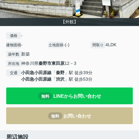
【外観】
-
価格
-
-(-)
4LDK
建物面積
土地面積
間取り
新築
築年数
神奈川県
秦野市
東田原
12－3
所在地
小田急小田原線
「
秦野
」駅 徒歩39分
交通
小田急小田原線
「
渋沢
」駅 徒歩53分
LINEからお問い合わせ
無料
お問い合わせ
無料
周辺施設