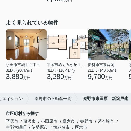
よく見られている物件
小田原市城山４丁目
平塚市めぐみが丘１丁目
伊勢原市東富岡
3LDK (90.47㎡)
4LDK (118.41㎡)
2LDK (148.63㎡)
3
3,880
3,280
9,700
万円
万円
万円
リエイション
秦野市の不動産一覧
秦野市東田原 新築戸建
市区町村から探す
平塚市
藤沢市
小田原市
鎌倉市
秦野市
茅ヶ崎市
中郡大磯町
伊勢原市
海老名市
厚木市