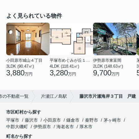
よく見られている物件
小田原市城山４丁目
平塚市めぐみが丘１丁目
伊勢原市東富岡
3LDK (90.47㎡)
4LDK (118.41㎡)
2LDK (148.63㎡)
3
3,880
3,280
9,700
万円
万円
万円
市の不動産一覧
片瀬江ノ島駅
藤沢市片瀬海岸３丁目 戸建
市区町村から探す
平塚市
藤沢市
小田原市
鎌倉市
秦野市
茅ヶ崎市
中郡大磯町
伊勢原市
海老名市
厚木市
町名から探す