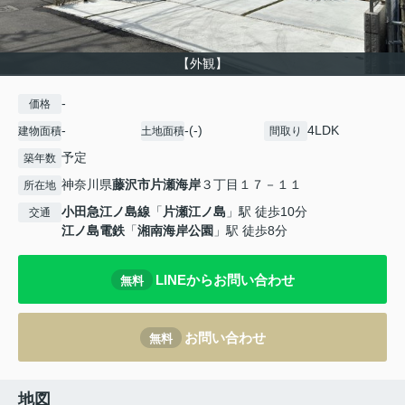
【外観】
-
価格
-
-(-)
4LDK
建物面積
土地面積
間取り
予定
築年数
神奈川県
藤沢市
片瀬海岸
３丁目１７－１１
所在地
小田急江ノ島線
「
片瀬江ノ島
」駅 徒歩10分
交通
江ノ島電鉄
「
湘南海岸公園
」駅 徒歩8分
LINEからお問い合わせ
無料
お問い合わせ
無料
地図