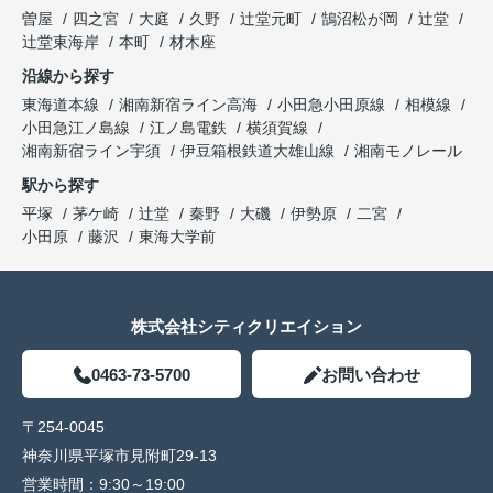
曽屋
四之宮
大庭
久野
辻堂元町
鵠沼松が岡
辻堂
辻堂東海岸
本町
材木座
沿線から探す
東海道本線
湘南新宿ライン高海
小田急小田原線
相模線
小田急江ノ島線
江ノ島電鉄
横須賀線
湘南新宿ライン宇須
伊豆箱根鉄道大雄山線
湘南モノレール
駅から探す
平塚
茅ケ崎
辻堂
秦野
大磯
伊勢原
二宮
小田原
藤沢
東海大学前
株式会社シティクリエイション
0463-73-5700
お問い合わせ
〒254-0045
神奈川県平塚市見附町29-13
営業時間：
9:30～19:00