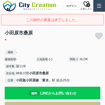
0
ログイン
お気に入り
この物件の募集は終了しました。
小田原市桑原
-
-
価格
-
-(-)
4LDK
建物面積
土地面積
間取り
築11年
築年数
神奈川県
小田原市
桑原
所在地
小田急小田原線
「
富水
」駅 徒歩25分
交通
LINEからお問い合わせ
無料