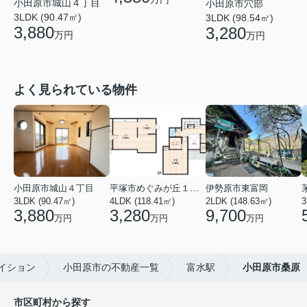
小田原市城山４丁目
小田原市穴部
3LDK (90.47㎡)
3LDK (98.54㎡)
3,880
3,280
万円
万円
よく見られている物件
小田原市城山４丁目
平塚市めぐみが丘１丁目
伊勢原市東富岡
3LDK (90.47㎡)
4LDK (118.41㎡)
2LDK (148.63㎡)
3
3,880
3,280
9,700
万円
万円
万円
イション
小田原市の不動産一覧
富水駅
小田原市桑原
市区町村から探す