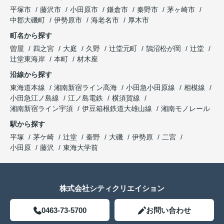
平塚市
藤沢市
小田原市
鎌倉市
秦野市
茅ヶ崎市
中郡大磯町
伊勢原市
海老名市
厚木市
町名から探す
曽屋
四之宮
大庭
久野
辻堂元町
鵠沼松が岡
辻堂
辻堂東海岸
本町
材木座
沿線から探す
東海道本線
湘南新宿ライン高海
小田急小田原線
相模線
小田急江ノ島線
江ノ島電鉄
横須賀線
湘南新宿ライン宇須
伊豆箱根鉄道大雄山線
湘南モノレール
駅から探す
平塚
茅ケ崎
辻堂
秦野
大磯
伊勢原
二宮
小田原
藤沢
東海大学前
株式会社シティクリエイション
0463-73-5700
お問い合わせ